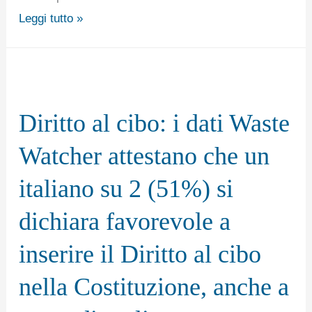
Repubblica
Leggi tutto »
italiana
Sergio
Mattarella.
Diritto
al
Diritto al cibo: i dati Waste
cibo:
i
Watcher attestano che un
dati
italiano su 2 (51%) si
Waste
Watcher
dichiara favorevole a
attestano
inserire il Diritto al cibo
che
un
nella Costituzione, anche a
italiano