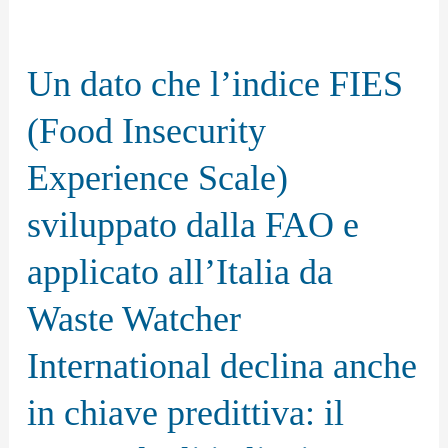
anche
Un
a
dato
Un dato che l’indice FIES
costo
che
di
l’indice
(Food Insecurity
un
FIES
Experience Scale)
lieve
(Food
aumento
Insecurity
sviluppato dalla FAO e
della
Experience
applicato all’Italia da
tassazione.
Scale)
sviluppato
Waste Watcher
dalla
International declina anche
FAO
e
in chiave predittiva: il
applicato