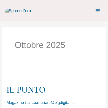
Vai
al
contenuto
Ottobre 2025
IL
PUNTO
IL PUNTO
Magazine
/
alice.mariani@bigdigital.it