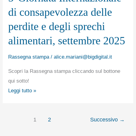
Internazionale
di consapevolezza delle
di
consapevolezza
perdite e degli sprechi
delle
alimentari, settembre 2025
perdite
e
Rassegna stampa
/
alice.mariani@bigdigital.it
degli
sprechi
Scopri la Rassegna stampa cliccando sul bottone
alimentari,
qui sotto!
settembre
Leggi tutto »
2025
1
2
Successivo
→