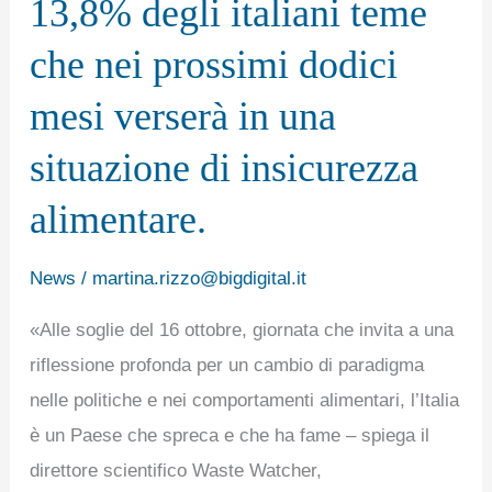
13,8% degli italiani teme
all’Italia
che nei prossimi dodici
da
Waste
mesi verserà in una
Watcher
situazione di insicurezza
International
declina
alimentare.
anche
in
News
/
martina.rizzo@bigdigital.it
chiave
«Alle soglie del 16 ottobre, giornata che invita a una
predittiva:
riflessione profonda per un cambio di paradigma
il
nelle politiche e nei comportamenti alimentari, l’Italia
13,8%
è un Paese che spreca e che ha fame – spiega il
degli
direttore scientifico Waste Watcher,
italiani