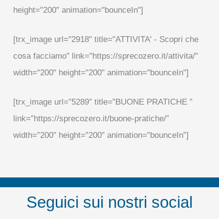
height="200" animation="bounceIn"]
[trx_image url="2918" title="ATTIVITA' - Scopri che
cosa facciamo" link="https://sprecozero.it/attivita/"
width="200" height="200" animation="bounceIn"]
[trx_image url=”5289″ title=”BUONE PRATICHE ”
link=”https://sprecozero.it/buone-pratiche/”
width=”200″ height=”200″ animation=”bounceIn”]
Seguici sui nostri social