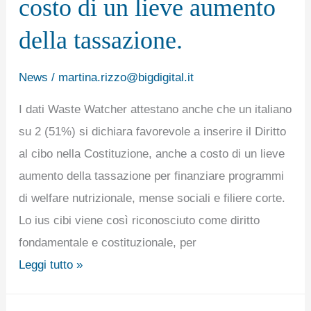
costo di un lieve aumento
su
2
della tassazione.
(51%)
si
News
/
martina.rizzo@bigdigital.it
dichiara
I dati Waste Watcher attestano anche che un italiano
favorevole
su 2 (51%) si dichiara favorevole a inserire il Diritto
a
al cibo nella Costituzione, anche a costo di un lieve
inserire
aumento della tassazione per finanziare programmi
il
di welfare nutrizionale, mense sociali e filiere corte.
Diritto
Lo ius cibi viene così riconosciuto come diritto
al
fondamentale e costituzionale, per
cibo
Leggi tutto »
nella
Costituzione,