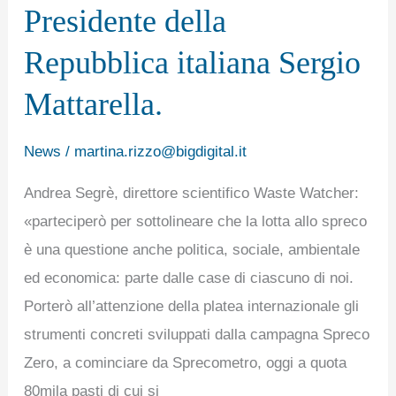
l’evento
Presidente della
a
Repubblica italiana Sergio
Roma
con
Mattarella.
la
partecipazione
News
/
martina.rizzo@bigdigital.it
di
Andrea Segrè, direttore scientifico Waste Watcher:
Papa
«parteciperò per sottolineare che la lotta allo spreco
Leone
è una questione anche politica, sociale, ambientale
XIV
ed economica: parte dalle case di ciascuno di noi.
e
Porterò all’attenzione della platea internazionale gli
del
strumenti concreti sviluppati dalla campagna Spreco
Presidente
Zero, a cominciare da Sprecometro, oggi a quota
della
80mila pasti di cui si