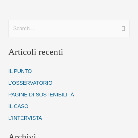
C
e
Articoli recenti
r
c
IL PUNTO
a
:
L’OSSERVATORIO
PAGINE DI SOSTENIBILITÀ
IL CASO
L’INTERVISTA
Archivi