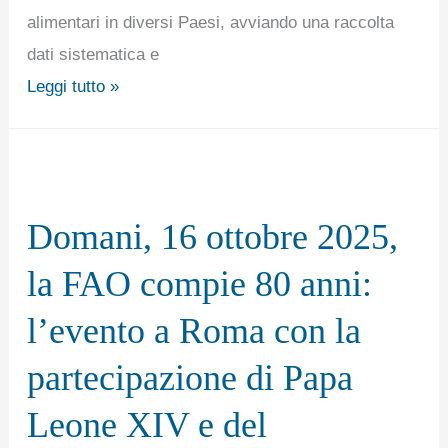
alimentari in diversi Paesi, avviando una raccolta
dati sistematica e
Leggi tutto »
Domani,
16
Domani, 16 ottobre 2025,
ottobre
2025,
la FAO compie 80 anni:
la
l’evento a Roma con la
FAO
compie
partecipazione di Papa
80
Leone XIV e del
anni: