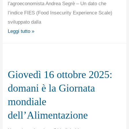
l’agroeconomista Andrea Segrè – Un dato che
teme
l’indice FIES (Food Insecurity Experience Scale)
che
sviluppato dalla
nei
Leggi tutto »
prossimi
dodici
mesi
Giovedì
verserà
16
in
Giovedì 16 ottobre 2025:
ottobre
una
2025:
domani è la Giornata
situazione
domani
di
mondiale
è
insicurezza
la Giornata
dell’Alimentazione
alimentare.
mondiale
dell’Alimentazione