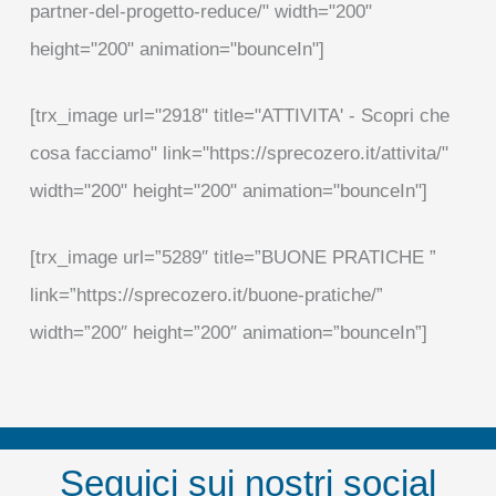
partner-del-progetto-reduce/" width="200"
height="200" animation="bounceIn"]
[trx_image url="2918" title="ATTIVITA' - Scopri che
cosa facciamo" link="https://sprecozero.it/attivita/"
width="200" height="200" animation="bounceIn"]
[trx_image url=”5289″ title=”BUONE PRATICHE ”
link=”https://sprecozero.it/buone-pratiche/”
width=”200″ height=”200″ animation=”bounceIn”]
Seguici sui nostri social