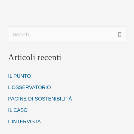
C
e
Articoli recenti
r
c
IL PUNTO
a
:
L’OSSERVATORIO
PAGINE DI SOSTENIBILITÀ
IL CASO
L’INTERVISTA