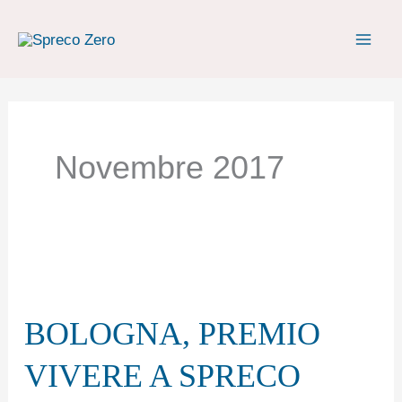
Vai
al
contenuto
Novembre 2017
BOLOGNA,
PREMIO
BOLOGNA, PREMIO
VIVERE
A
VIVERE A SPRECO
SPRECO