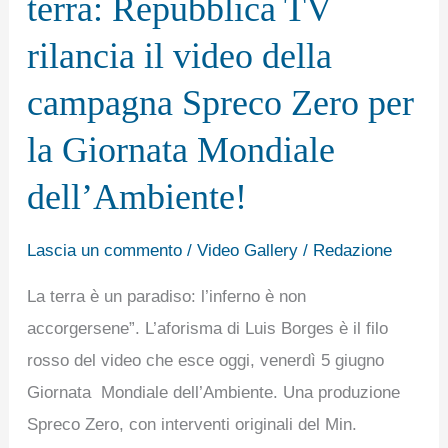
terra: Repubblica TV
Repubblica
rilancia il video della
TV
rilancia
campagna Spreco Zero per
il
la Giornata Mondiale
video
della
dell’Ambiente!
campagna
Spreco
Lascia un commento
/
Video Gallery
/
Redazione
Zero
La terra è un paradiso: l’inferno è non
per
accorgersene”. L’aforisma di Luis Borges è il filo
la
rosso del video che esce oggi, venerdì 5 giugno
Giornata
Giornata Mondiale dell’Ambiente. Una produzione
Mondiale
Spreco Zero, con interventi originali del Min.
dell’Ambiente!