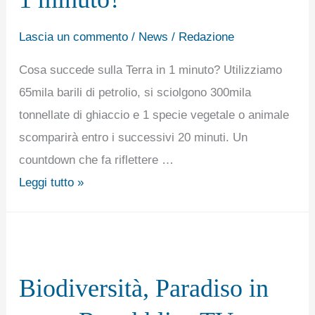
in
1
Lascia un commento
/
News
/
Redazione
minuto?
Cosa succede sulla Terra in 1 minuto? Utilizziamo
65mila barili di petrolio, si sciolgono 300mila
tonnellate di ghiaccio e 1 specie vegetale o animale
scomparirà entro i successivi 20 minuti. Un
countdown che fa riflettere …
Leggi tutto »
Biodiversità,
Paradiso
Biodiversità, Paradiso in
in
terra: