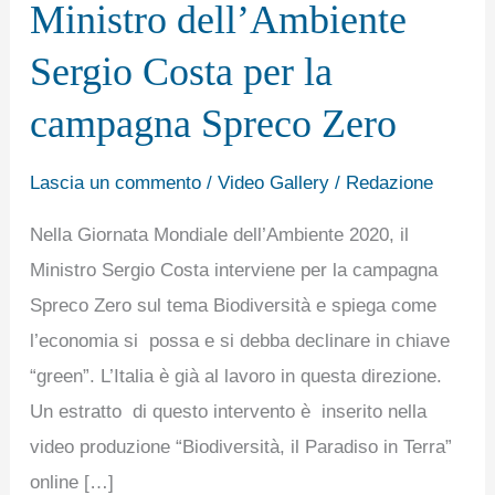
Ministro dell’Ambiente
del
Ministro
Sergio Costa per la
dell’Ambiente
campagna Spreco Zero
Sergio
Costa
Lascia un commento
/
Video Gallery
/
Redazione
per
la
Nella Giornata Mondiale dell’Ambiente 2020, il
campagna
Ministro Sergio Costa interviene per la campagna
Spreco
Spreco Zero sul tema Biodiversità e spiega come
Zero
l’economia si possa e si debba declinare in chiave
“green”. L’Italia è già al lavoro in questa direzione.
Un estratto di questo intervento è inserito nella
video produzione “Biodiversità, il Paradiso in Terra”
online […]