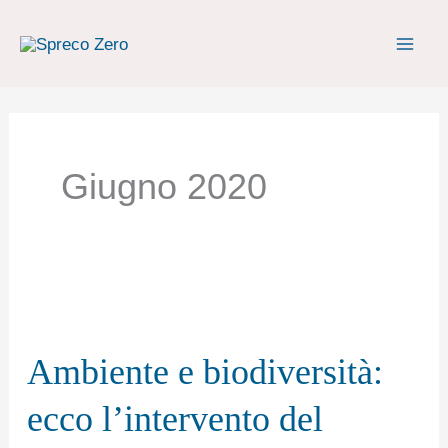
Vai
al
contenuto
Giugno 2020
Ambiente
e
Ambiente e biodiversità:
biodiversità:
ecco
ecco l’intervento del
l’intervento