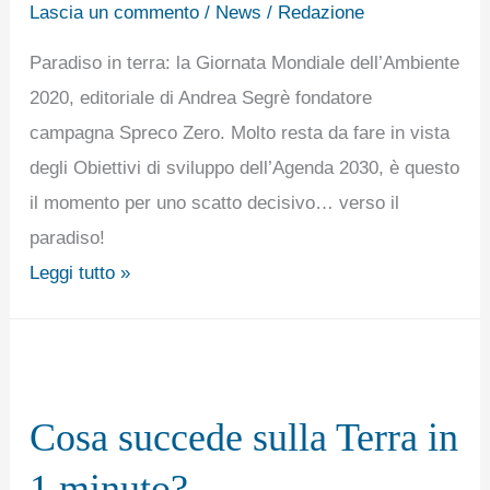
Segrè
Lascia un commento
/
News
/
Redazione
fondatore
Paradiso in terra: la Giornata Mondiale dell’Ambiente
campagna
2020, editoriale di Andrea Segrè fondatore
Spreco
campagna Spreco Zero. Molto resta da fare in vista
Zero
degli Obiettivi di sviluppo dell’Agenda 2030, è questo
il momento per uno scatto decisivo… verso il
paradiso!
Leggi tutto »
Cosa
succede
Cosa succede sulla Terra in
sulla
Terra
1 minuto?