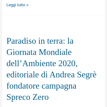
Leggi tutto »
Paradiso
in
Paradiso in terra: la
terra:
la
Giornata Mondiale
Giornata
dell’Ambiente 2020,
Mondiale
dell’Ambiente
editoriale di Andrea Segrè
2020,
fondatore campagna
editoriale
di
Spreco Zero
Andrea