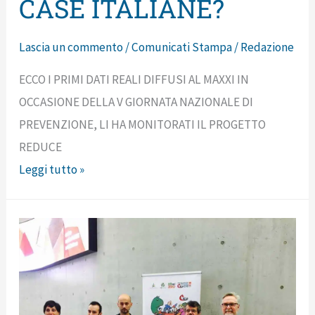
CASE ITALIANE?
Lascia un commento
/
Comunicati Stampa
/
Redazione
ECCO I PRIMI DATI REALI DIFFUSI AL MAXXI IN
OCCASIONE DELLA V GIORNATA NAZIONALE DI
PREVENZIONE, LI HA MONITORATI IL PROGETTO
REDUCE
Leggi tutto »
Presentati
oggi
i
dati