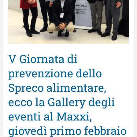
dello
Spreco
alimentare,
ecco
la
Gallery
V Giornata di
degli
eventi
prevenzione dello
al
Spreco alimentare,
Maxxi,
ecco la Gallery degli
giovedì
primo
eventi al Maxxi,
febbraio
giovedì primo febbraio