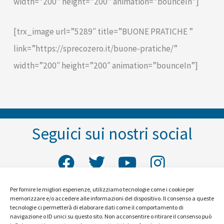
width="200" height="200" animation="bounceIn"]
[trx_image url=”5289″ title=”BUONE PRATICHE ”
link=”https://sprecozero.it/buone-pratiche/”
width=”200″ height=”200″ animation=”bounceIn”]
Seguici sui nostri social
F
T
Y
I
a
w
o
n
c
i
u
s
Per fornire le migliori esperienze, utilizziamo tecnologie come i cookie per
memorizzare e/o accedere alle informazioni del dispositivo. Il consenso a queste
Vivi a SprecoZero
e
t
t
t
tecnologie ci permetterà di elaborare dati come il comportamento di
navigazione o ID unici su questo sito. Non acconsentire o ritirare il consenso può