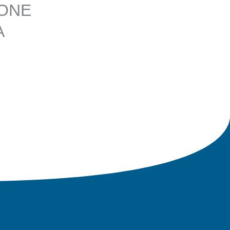
IONE
A