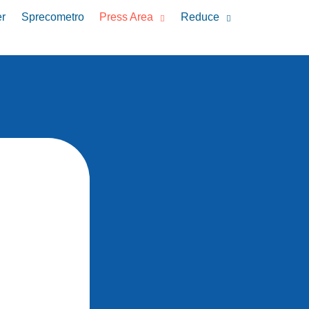
r
Sprecometro
Press Area
Reduce