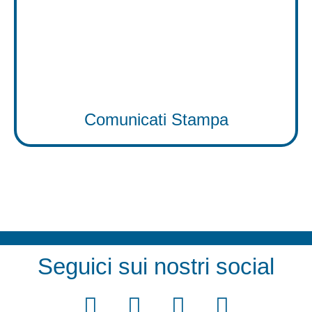
Comunicati Stampa
Seguici sui nostri social
F
T
Y
I