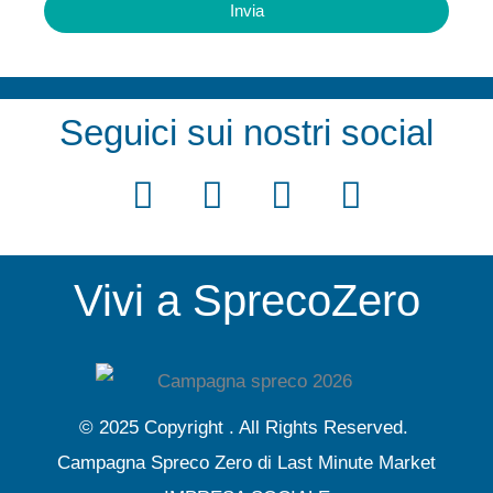
Invia
A
l
t
Seguici sui nostri social
e
F
T
Y
I
r
a
w
o
n
n
c
i
u
s
a
Vivi a SprecoZero
e
t
t
t
t
b
t
u
a
i
v
o
e
b
g
e
o
r
e
r
© 2025 Copyright . All Rights Reserved.
:
k
a
Campagna Spreco Zero di Last Minute Market
m