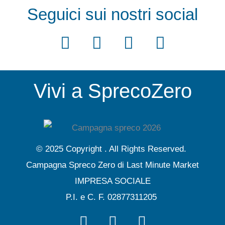
i
Seguici sui nostri social
v
e
F
T
Y
I
:
a
w
o
n
c
i
u
s
Vivi a SprecoZero
e
t
t
t
b
t
u
a
o
e
b
g
o
r
e
r
© 2025 Copyright . All Rights Reserved.
k
a
Campagna Spreco Zero di Last Minute Market
m
IMPRESA SOCIALE
P.I. e C. F. 02877311205
F
T
Y