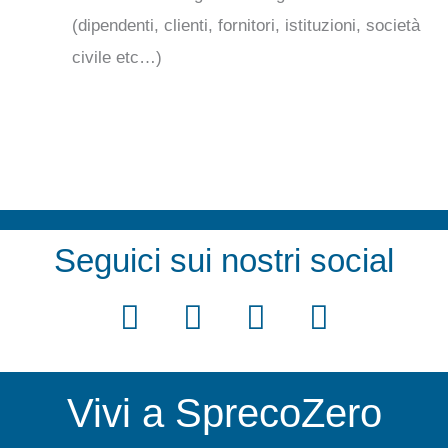
(dipendenti, clienti, fornitori, istituzioni, società
civile etc…)
Seguici sui nostri social
F
T
Y
I
a
w
o
n
c
i
u
s
Vivi a SprecoZero
e
t
t
t