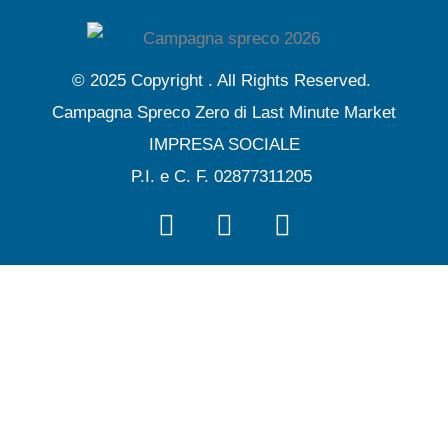
b
t
u
a
o
e
b
g
o
r
e
r
© 2025 Copyright . All Rights Reserved.
k
a
Campagna Spreco Zero di Last Minute Market
m
IMPRESA SOCIALE
P.I. e C. F. 02877311205
F
T
Y
a
w
o
c
i
u
e
t
t
b
t
u
o
e
b
o
r
e
k