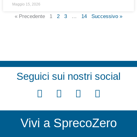
Maggio 15, 2026
« Precedente
1
2
3
…
14
Successivo »
Seguici sui nostri social
F
T
Y
I
a
w
o
n
c
i
u
s
Vivi a SprecoZero
e
t
t
t
b
t
u
a