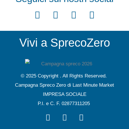
F
T
Y
I
a
w
o
n
c
i
u
s
Vivi a SprecoZero
e
t
t
t
b
t
u
a
o
e
b
g
o
r
e
r
© 2025 Copyright . All Rights Reserved.
k
a
Campagna Spreco Zero di Last Minute Market
m
IMPRESA SOCIALE
P.I. e C. F. 02877311205
F
T
Y
a
w
o