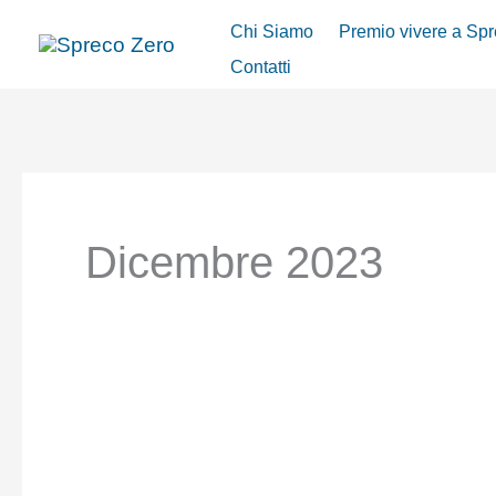
Vai
Chi Siamo
Premio vivere a Sp
al
Contatti
contenuto
Dicembre 2023
DURANTE
LE