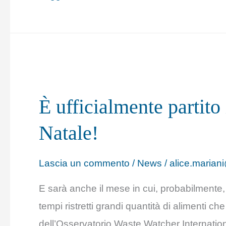
È
ufficialmente partito
È ufficialmente partito 
il
conto
Natale!
alla
rovescia
Lascia un commento
/
News
/
alice.mariani
per
E sarà anche il mese in cui, probabilmente,
Natale!
tempi ristretti grandi quantità di alimenti che
dell’Osservatorio Waste Watcher International 