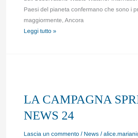
Paesi del pianeta confermano che sono i prod
maggiormente, Ancora
Leggi tutto »
LA
CAMPAGNA
LA CAMPAGNA SPR
SPRECO
ZERO
NEWS 24
SU
RAI
Lascia un commento
/
News
/
alice.mariani