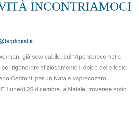
IVITÀ INCONTRIAMOCI
!
@bigdigital.it
owerman, già scaricabile, sull’ App Sprecometro
 per rigenerare sfiziosamente il dolce delle feste –
oreno Cedroni, per un Natale #sprecozero!
edì 25 dicembre, a Natale, troverete sotto