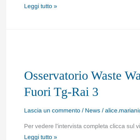
Leggi tutto »
Osservatorio
Waste Watcher e
Osservatorio Waste Wa
Sprecometro
a
Fuori Tg-Rai 3
Fuori
Tg-
Lascia un commento
/
News
/
alice.mariani
Rai 3
Per vedere l’intervista completa clicca sul v
Leggi tutto »