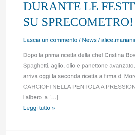
DURANTE LE FEST
FESTIVITÀ
INCONTRIAMOCI
SU SPRECOMETRO
SU
SPRECOMETRO!
Lascia un commento
/
News
/
alice.mariani
Dopo la prima ricetta della chef Cristina B
Spaghetti, aglio, olio e panettone avanzato,
arriva oggi la seconda ricetta a firma di M
CARCIOFI NELLA PENTOLA A PRESSIONE Lun
l’albero la […]
Leggi tutto »