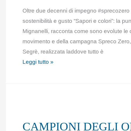
NEWS
Oltre due decenni di impegno #sprecozero 
24
sostenibilità e gusto “Sapori e colori”: la pu
Mignanelli, racconta come sono evolute le c
movimento e della campagna Spreco Zero, l
Segrè, realizzata laddove tutto è
Leggi tutto »
CAMPIONI
DEGLI
CAMPIONI DEGLI OB
OBIETTIVI