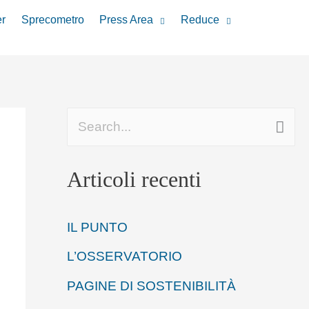
r
Sprecometro
Press Area
Reduce
C
e
Articoli recenti
r
c
IL PUNTO
a
L’OSSERVATORIO
:
PAGINE DI SOSTENIBILITÀ