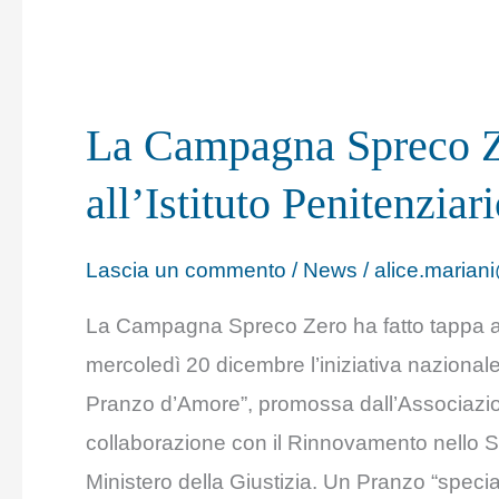
La
Campagna
La Campagna Spreco Ze
Spreco
Zero
all’Istituto Penitenzia
ha
fatto
Lascia un commento
/
News
/
alice.mariani
tappa
La Campagna Spreco Zero ha fatto tappa all’
all’Istituto
mercoledì 20 dicembre l’iniziativa naziona
Penitenziario
Pranzo d’Amore”, promossa dall’Associazion
di
collaborazione con il Rinnovamento nello S
Bologna
Ministero della Giustizia. Un Pranzo “speci