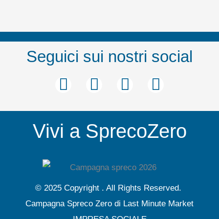
Seguici sui nostri social
F
T
Y
I
a
w
o
n
c
i
u
s
Vivi a SprecoZero
e
t
t
t
b
t
u
a
o
e
b
g
o
r
e
r
© 2025 Copyright . All Rights Reserved.
k
a
Campagna Spreco Zero di Last Minute Market
m
IMPRESA SOCIALE