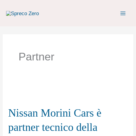
Vai
al
contenuto
Partner
Nissan
Morini
Nissan Morini Cars è
Cars
è
partner tecnico della
partner