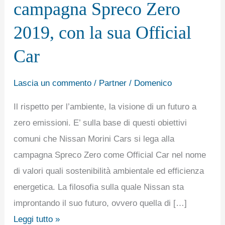
campagna Spreco Zero
tecnico
della
2019, con la sua Official
campagna
Car
Spreco
Zero
Lascia un commento
/
Partner
/
Domenico
2019,
con
Il rispetto per l’ambiente, la visione di un futuro a
la
zero emissioni. E’ sulla base di questi obiettivi
sua
comuni che Nissan Morini Cars si lega alla
Official
campagna Spreco Zero come Official Car nel nome
Car
di valori quali sostenibilità ambientale ed efficienza
energetica. La filosofia sulla quale Nissan sta
improntando il suo futuro, ovvero quella di […]
Leggi tutto »