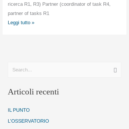
ricerca R1, R3) Partner (coordinator of task R4,
partner of tasks R1
Leggi tutto »
C
e
Articoli recenti
r
c
IL PUNTO
a
:
L’OSSERVATORIO