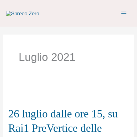
Vai
al
contenuto
Luglio 2021
26
luglio
26 luglio dalle ore 15, su
dalle
ore
Rai1 PreVertice delle
15,