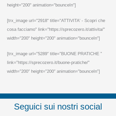
height="200" animation="bounceIn"]
[trx_image url="2918" title="ATTIVITA' - Scopri che
cosa facciamo" link="https://sprecozero.it/attivita/"
width="200" height="200" animation="bounceIn"]
[trx_image url=”5289″ title=”BUONE PRATICHE ”
link=”https://sprecozero.it/buone-pratiche/”
width=”200″ height=”200″ animation=”bounceIn”]
Seguici sui nostri social