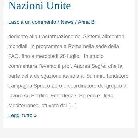
Nazioni Unite
su
Rai1
Lascia un commento
/
News
/
Anna B
PreVertice
delle
dedicato alla trasformazione dei Sistemi alimentari
Nazioni
mondiali, in programma a Roma nella sede della
Unite
FAO, fino a mercoledì 28 luglio. In studio
commenterà l’evento il prof. Andrea Segrè, che fa
parte della delegazione italiana al Summit, fondatore
campagna Spreco Zero e coordinatore del gruppo di
lavoro su Perdite, Eccedenze, Spreco e Dieta
Mediterranea, attivato dal […]
Leggi tutto »