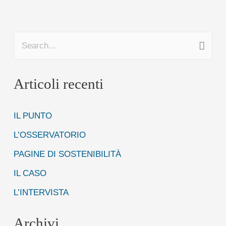
C
e
Articoli recenti
r
c
IL PUNTO
a
:
L’OSSERVATORIO
PAGINE DI SOSTENIBILITÀ
IL CASO
L’INTERVISTA
Archivi