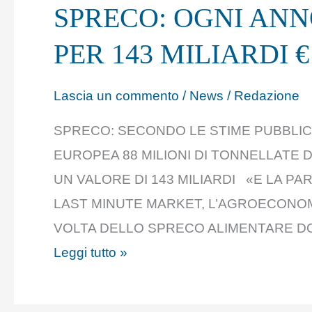
SPRECO: OGNI AN
ANNO
BUTTIAMO
PER 143 MILIARDI €
CIBO
PER
Lascia un commento
/
News
/
Redazione
143
SPRECO: SECONDO LE STIME PUBBLIC
MILIARDI
EUROPEA 88 MILIONI DI TONNELLATE 
€
UN VALORE DI 143 MILIARDI «E LA PA
LAST MINUTE MARKET, L’AGROECONOM
VOLTA DELLO SPRECO ALIMENTARE D
Leggi tutto »