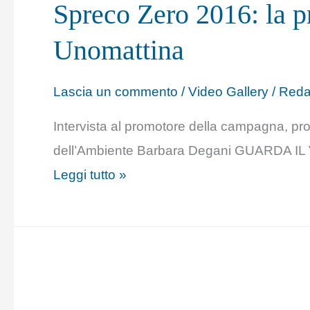
Spreco Zero 2016: la p
2016:
la
Unomattina
presentazione
su
Lascia un commento
/
Video Gallery
/
Reda
Unomattina
Intervista al promotore della campagna, pro
dell’Ambiente Barbara Degani GUARDA IL
Leggi tutto »
SPRECO:
OGNI