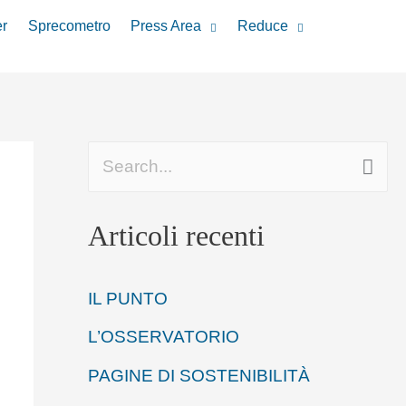
r
Sprecometro
Press Area
Reduce
C
e
Articoli recenti
r
c
IL PUNTO
a
L’OSSERVATORIO
:
PAGINE DI SOSTENIBILITÀ