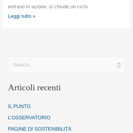
entrano in azione, si chiude un ciclo
Leggi tutto »
C
e
Articoli recenti
r
c
IL PUNTO
a
:
L’OSSERVATORIO
PAGINE DI SOSTENIBILITÀ