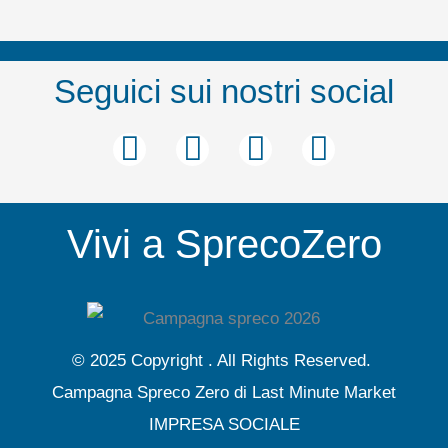
Seguici sui nostri social
F
T
Y
I
a
w
o
n
c
i
u
s
Vivi a SprecoZero
e
t
t
t
b
t
u
a
o
e
b
g
o
r
e
r
© 2025 Copyright . All Rights Reserved.
k
a
Campagna Spreco Zero di Last Minute Market
m
IMPRESA SOCIALE