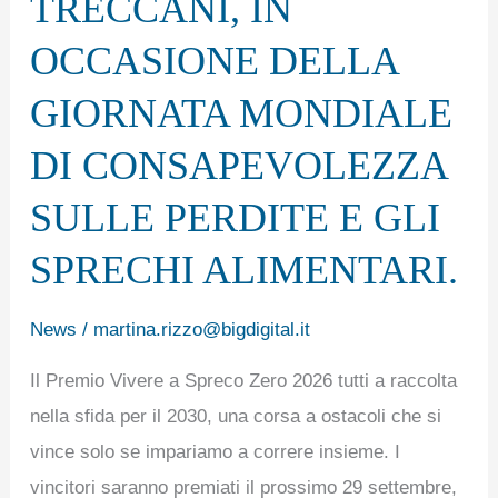
TRECCANI, IN
SEDE
DELL’ISTITUTO
OCCASIONE DELLA
TRECCANI,
GIORNATA MONDIALE
IN
OCCASIONE
DI CONSAPEVOLEZZA
DELLA
SULLE PERDITE E GLI
GIORNATA
SPRECHI ALIMENTARI.
MONDIALE
DI
News
/
martina.rizzo@bigdigital.it
CONSAPEVOLEZZA
SULLE
Il Premio Vivere a Spreco Zero 2026 tutti a raccolta
PERDITE
nella sfida per il 2030, una corsa a ostacoli che si
E
vince solo se impariamo a correre insieme. I
GLI
vincitori saranno premiati il prossimo 29 settembre,