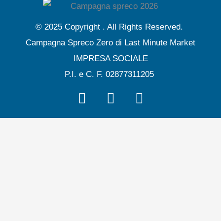
o
e
b
g
o
r
e
r
© 2025 Copyright . All Rights Reserved.
k
a
Campagna Spreco Zero di Last Minute Market
m
IMPRESA SOCIALE
P.I. e C. F. 02877311205
F
T
Y
a
w
o
c
i
u
e
t
t
b
t
u
o
e
b
o
r
e
k