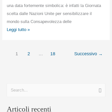
SPRECHI
una data fortemente simbolica: è infatti la Giornata
ALIMENTARI.
scelta dalle Nazioni Unite per sensibilizzare il
mondo sulla Consapevolezza delle
Leggi tutto »
1
2
…
18
Successivo
→
C
e
Articoli recenti
r