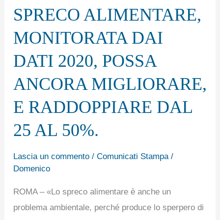
PERCHE’
SPRECO ALIMENTARE,
LA
MONITORATA DAI
RIDUZIONE
DELLO
DATI 2020, POSSA
SPRECO
ANCORA MIGLIORARE,
ALIMENTARE,
MONITORATA
E RADDOPPIARE DAL
DAI
25 AL 50%.
DATI
2020,
Lascia un commento
/
Comunicati Stampa
/
POSSA
Domenico
ANCORA
MIGLIORARE,
ROMA – «Lo spreco alimentare è anche un
E
problema ambientale, perché produce lo sperpero di