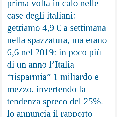
prima volta in calo nelle
per
case degli italiani:
la
prima
gettiamo 4,9 € a settimana
volta
nella spazzatura, ma erano
in
calo
6,6 nel 2019: in poco più
nelle
di un anno l’Italia
case
degli
“risparmia” 1 miliardo e
italiani:
mezzo, invertendo la
gettiamo
tendenza spreco del 25%.
4,9
€
lo annuncia il rapporto
a