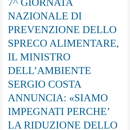
7^ GIORNATA
NAZIONALE
DI
NAZIONALE DI
PREVENZIONE
PREVENZIONE DELLO
DELLO
SPRECO
SPRECO ALIMENTARE,
ALIMENTARE,
IL MINISTRO
IL
MINISTRO
DELL’AMBIENTE
DELL’AMBIENTE
SERGIO COSTA
SERGIO
COSTA
ANNUNCIA: «SIAMO
ANNUNCIA:
IMPEGNATI PERCHE’
«SIAMO
LA RIDUZIONE DELLO
IMPEGNATI