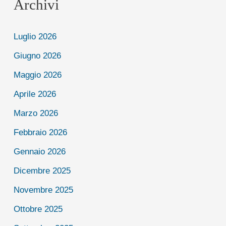
Archivi
promossi
per
Luglio 2026
la
Giugno 2026
7^
Maggio 2026
Giornata
Nazionale
Aprile 2026
di
Marzo 2026
Prevenzione
Febbraio 2026
dello
Gennaio 2026
spreco
Dicembre 2025
alimentare,
Novembre 2025
mercoledì
5
Ottobre 2025
febbraio