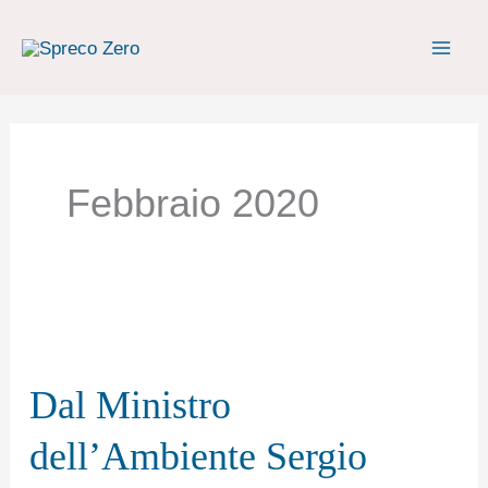
Vai
al
contenuto
Febbraio 2020
Dal
Ministro
Dal Ministro
dell’Ambiente
Sergio
dell’Ambiente Sergio
Costa