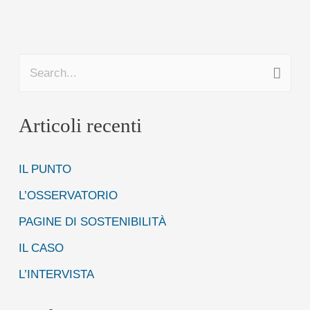
il
rapporto
2020
C
dell’osservatorio
e
Waste
Articoli recenti
r
Watcher,
c
presentato
IL PUNTO
a
al
:
L’OSSERVATORIO
ministero
della
PAGINE DI SOSTENIBILITÀ
salute
IL CASO
insieme
L’INTERVISTA
agli
eventi