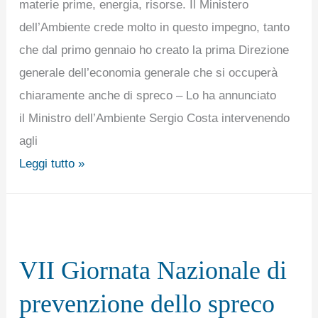
RADDOPPIARE
materie prime, energia, risorse. Il Ministero
DAL
dell’Ambiente crede molto in questo impegno, tanto
25
che dal primo gennaio ho creato la prima Direzione
AL
generale dell’economia generale che si occuperà
50%.
chiaramente anche di spreco – Lo ha annunciato
il Ministro dell’Ambiente Sergio Costa intervenendo
agli
Leggi tutto »
VII
Giornata
VII Giornata Nazionale di
Nazionale
di
prevenzione dello spreco
prevenzione