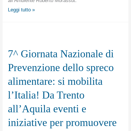
all’Ambiente Roberto Morassut.
spreco
Leggi tutto »
alimentare
7^
Giornata
7^ Giornata Nazionale di
Nazionale
di
Prevenzione dello spreco
Prevenzione
alimentare: si mobilita
dello
spreco
l’Italia! Da Trento
alimentare:
all’Aquila eventi e
si
mobilita
iniziative per promuovere
l’Italia!