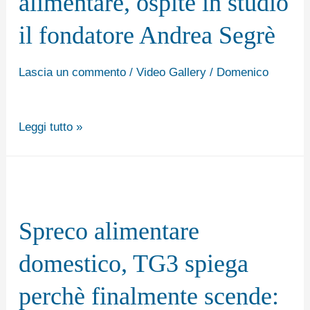
alimentare, ospite in studio
di
il fondatore Andrea Segrè
Prevenzione
dello
Lascia un commento
/
Video Gallery
/
Domenico
spreco
alimentare,
ospite
Leggi tutto »
in
studio
Spreco
il
alimentare
fondatore
Spreco alimentare
domestico,
Andrea
TG3
domestico, TG3 spiega
Segrè
spiega
perchè finalmente scende:
perchè