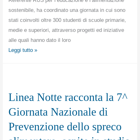
Referente RUS per l’educazione e l’alimentazione
dell’Università
sostenibile, ha coordinato una giornata in cui sono
dell’Aquila,
stati coinvolti oltre 300 studenti di scuole primarie,
che
medie e superiori, attraverso progetti ed iniziative
ha
alle quali hanno dato il loro
organizzato
Leggi tutto »
un
convegno
Linea
sul
Notte
tema
Linea Notte racconta la 7^
racconta
la
Giornata Nazionale di
7^
Prevenzione dello spreco
Giornata
Nazionale