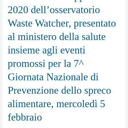
2020 dell’osservatorio
settimana
nella
Waste Watcher, presentato
spazzatura,
al ministero della salute
ma
erano
insieme agli eventi
6,6
promossi per la 7^
nel
2019:
Giornata Nazionale di
in
Prevenzione dello spreco
poco
più
alimentare, mercoledì 5
di
febbraio
un
anno