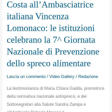
Costa all’Ambasciatrice
all’Ambasciatrice
italiana
italiana Vincenza
Vincenza
Lomonaco: le istituzioni
Lomonaco:
le
celebrano la 7^ Giornata
istituzioni
Nazionale di Prevenzione
celebrano
la
dello spreco alimentare
7^
Giornata
Lascia un commento
/
Video Gallery
/
Redazione
Nazionale
La testimonianza di Maria Chiara Gadda, promotrice
di
della normativa nazionale antispreco, e dei
Prevenzione
Sottosegretari alla Salute Sandra Zampa e
dello