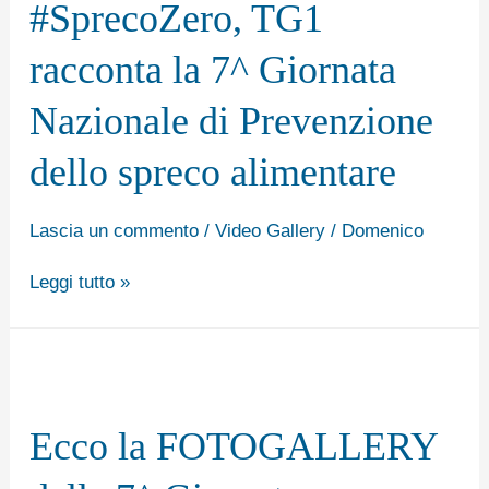
#SprecoZero, TG1
spreco
racconta
alimentare
racconta la 7^ Giornata
la
7^
Nazionale di Prevenzione
Giornata
dello spreco alimentare
Nazionale
di
Lascia un commento
/
Video Gallery
/
Domenico
Prevenzione
dello
Leggi tutto »
spreco
alimentare
Ecco
la
Ecco la FOTOGALLERY
FOTOGALLERY
della