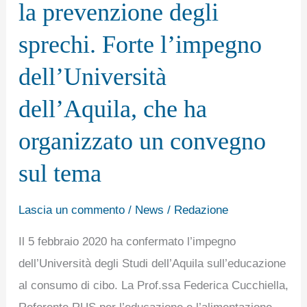
la prevenzione degli
Da
Trento
sprechi. Forte l’impegno
all’Aquila
dell’Università
eventi
dell’Aquila, che ha
e
iniziative
organizzato un convegno
per
sul tema
promuovere
la
Lascia un commento
/
News
/
Redazione
prevenzione
degli
Il 5 febbraio 2020 ha confermato l’impegno
sprechi.
dell’Università degli Studi dell’Aquila sull’educazione
Forte
al consumo di cibo. La Prof.ssa Federica Cucchiella,
l’impegno