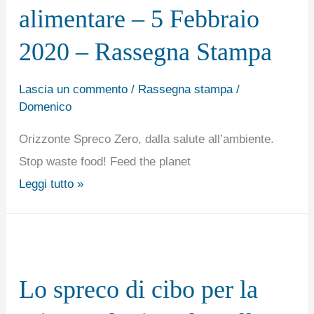
alimentare – 5 Febbraio
dello
spreco
2020 – Rassegna Stampa
alimentare
–
Lascia un commento
/
Rassegna stampa
/
Domenico
5
Febbraio
Orizzonte Spreco Zero, dalla salute all’ambiente.
2020
Stop waste food! Feed the planet
–
Leggi tutto »
Rassegna
Stampa
Lo
spreco
Lo spreco di cibo per la
di
cibo