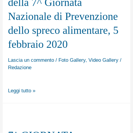
della 7^ Giornata
7^
Nazionale di Prevenzione
Giornata
Nazionale
dello spreco alimentare, 5
di
febbraio 2020
Prevenzione
dello
Lascia un commento
/
Foto Gallery
,
Video Gallery
/
spreco
Redazione
alimentare,
5
Leggi tutto »
febbraio
2020
7^
GIORNATA