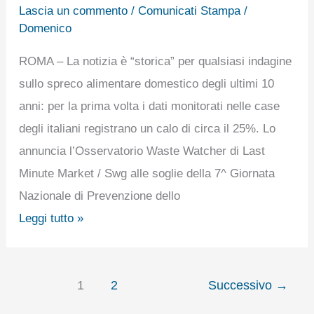
Lascia un commento
/
Comunicati Stampa
/
l’Italia
Domenico
“risparmia”
ROMA – La notizia è “storica” per qualsiasi indagine
1
sullo spreco alimentare domestico degli ultimi 10
miliardo
anni: per la prima volta i dati monitorati nelle case
e
degli italiani registrano un calo di circa il 25%. Lo
mezzo,
annuncia l’Osservatorio Waste Watcher di Last
invertendo
Minute Market / Swg alle soglie della 7^ Giornata
la
Nazionale di Prevenzione dello
tendenza
Leggi tutto »
spreco
del
25%.
1
2
Successivo
→
lo
annuncia