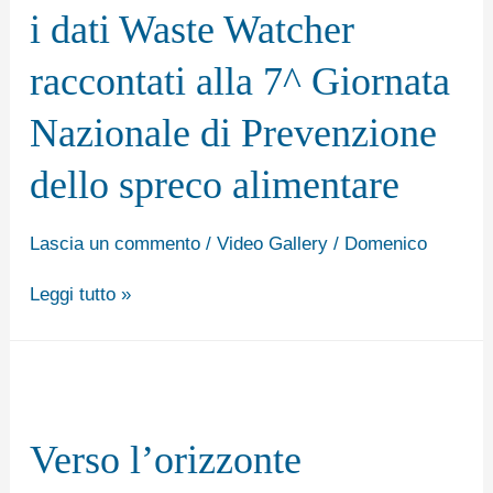
finalmente
i dati Waste Watcher
scende:
raccontati alla 7^ Giornata
i
dati
Nazionale di Prevenzione
Waste
dello spreco alimentare
Watcher
raccontati
Lascia un commento
/
Video Gallery
/
Domenico
alla
7^
Leggi tutto »
Giornata
Nazionale
Verso
di
l’orizzonte
Prevenzione
Verso l’orizzonte
#SprecoZero,
dello
TG1