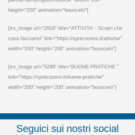
height="200" animation="bounceIn"]
[trx_image url="2918" title="ATTIVITA' - Scopri che
cosa facciamo" link="https://sprecozero.it/attivita/"
width="200" height="200" animation="bounceIn"]
[trx_image url=”5289″ title=”BUONE PRATICHE ”
link=”https://sprecozero.it/buone-pratiche/”
width=”200″ height=”200″ animation=”bounceIn”]
Seguici sui nostri social