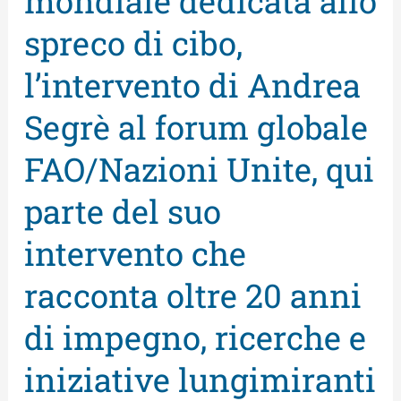
mondiale dedicata allo
Giornata
spreco di cibo,
mondiale
dedicata
l’intervento di Andrea
allo
Segrè al forum globale
spreco
di
FAO/Nazioni Unite, qui
cibo,
parte del suo
l’intervento
di
intervento che
Andrea
racconta oltre 20 anni
Segrè
al
di impegno, ricerche e
forum
iniziative lungimiranti
globale