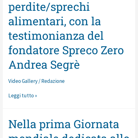
mondiale
perdite/sprechi
di
alimentari, con la
consapevolezza
perdite/sprechi
testimonianza del
alimentari,
fondatore Spreco Zero
con
la
Andrea Segrè
testimonianza
del
Video Gallery
/
Redazione
fondatore
Leggi tutto »
Spreco
Zero
Andrea
Nella prima Giornata
Nella
Segrè
prima