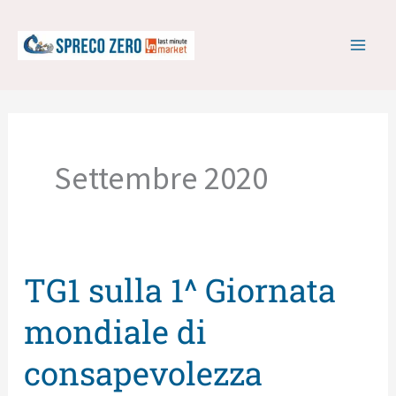
Vai
al
contenuto
Settembre 2020
TG1 sulla 1^ Giornata
TG1
sulla
mondiale di
1^
consapevolezza
Giornata