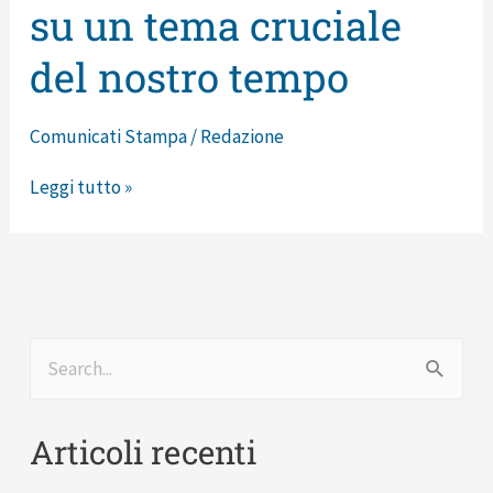
FAO/Nazioni
su un tema cruciale
Unite,
del nostro tempo
qui
parte
Comunicati Stampa
/
Redazione
del
suo
Leggi tutto »
intervento
che
racconta
oltre
20
C
anni
e
di
Articoli recenti
r
impegno,
c