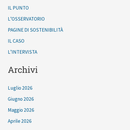
ricerche
IL PUNTO
a
e
:
L’OSSERVATORIO
iniziative
PAGINE DI SOSTENIBILITÀ
lungimiranti
su
IL CASO
un
L’INTERVISTA
tema
Archivi
cruciale
del
nostro
Luglio 2026
tempo
Giugno 2026
Maggio 2026
Aprile 2026