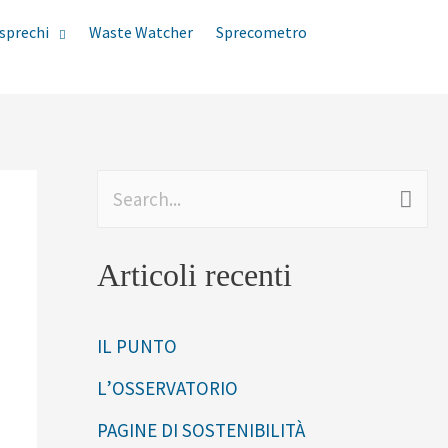
sprechi
Waste Watcher
Sprecometro
C
e
Articoli recenti
r
c
IL PUNTO
a
L’OSSERVATORIO
:
PAGINE DI SOSTENIBILITÀ