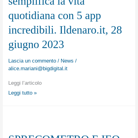
semplifica la vita
vita
quotidiana con 5 app
quotidiana
con
incredibili. Ildenaro.it, 28
5
giugno 2023
app
incredibili.
Lascia un commento
/
News
/
Ildenaro.it,
alice.mariani@bigdigital.it
28
Leggi l’articolo
giugno
Leggi tutto »
2023
SPRECOMETRO
E