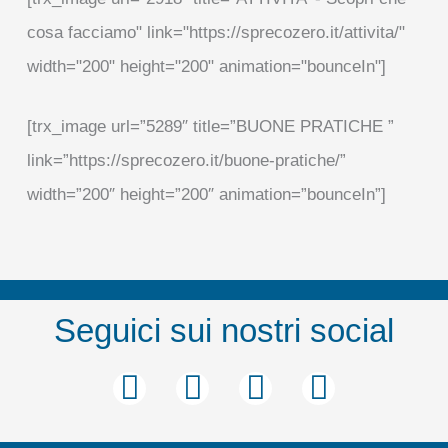
cosa facciamo" link="https://sprecozero.it/attivita/"
width="200" height="200" animation="bounceIn"]
[trx_image url=”5289″ title=”BUONE PRATICHE ”
link=”https://sprecozero.it/buone-pratiche/”
width=”200″ height=”200″ animation=”bounceIn”]
Seguici sui nostri social
F
T
Y
I
a
w
o
n