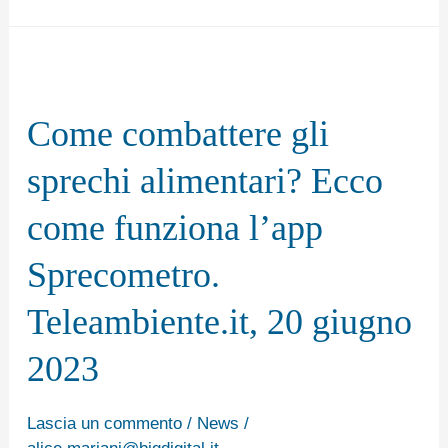
Come
combattere
Come combattere gli
gli
sprechi
sprechi alimentari? Ecco
alimentari?
come funziona l’app
Ecco
come
Sprecometro.
funziona
Teleambiente.it, 20 giugno
l’app
Sprecometro.
2023
Teleambiente.it,
20
Lascia un commento
/
News
/
alice.mariani@bigdigital.it