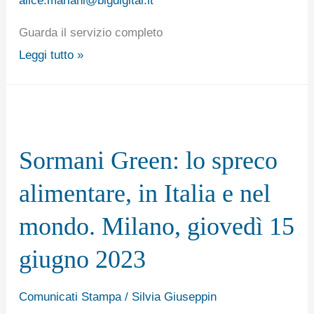
giugno
2023
Guarda il servizio completo
Leggi tutto »
Sormani
Green:
Sormani Green: lo spreco
lo
spreco
alimentare, in Italia e nel
alimentare,
mondo. Milano, giovedì 15
in
Italia
giugno 2023
e
nel
Comunicati Stampa
/
Silvia Giuseppin