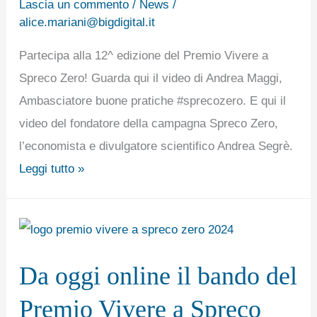
e
Lascia un commento
/
News
/
alice.mariani@bigdigital.it
Andrea
Segrè.
Partecipa alla 12^ edizione del Premio Vivere a
Spreco Zero! Guarda qui il video di Andrea Maggi,
Ambasciatore buone pratiche #sprecozero. E qui il
video del fondatore della campagna Spreco Zero,
l’economista e divulgatore scientifico Andrea Segrè.
Leggi tutto »
Da
oggi
Da oggi online il bando del
online
il
Premio Vivere a Spreco