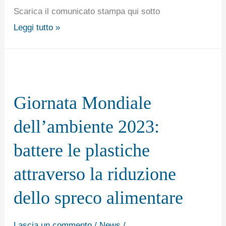
mondo.
Scarica il comunicato stampa qui sotto
Milano,
Leggi tutto »
giovedì
15
giugno
Giornata
2023
Mondiale
Giornata Mondiale
dell’ambiente
2023:
dell’ambiente 2023:
battere
battere le plastiche
le
plastiche
attraverso la riduzione
attraverso
dello spreco alimentare
la
riduzione
Lascia un commento
/
News
/