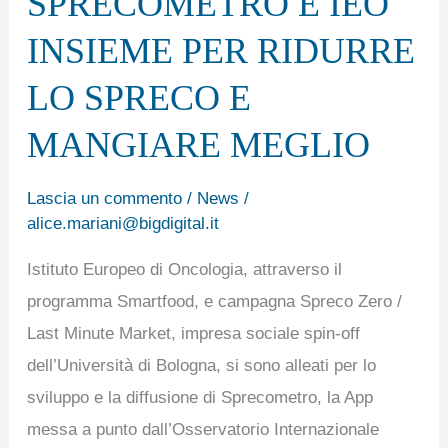
SPRECOMETRO E IEO
IEO
INSIEME
INSIEME PER RIDURRE
PER
LO SPRECO E
RIDURRE
LO
MANGIARE MEGLIO
SPRECO
E
Lascia un commento
/
News
/
alice.mariani@bigdigital.it
MANGIARE
MEGLIO
Istituto Europeo di Oncologia, attraverso il
programma Smartfood, e campagna Spreco Zero /
Last Minute Market, impresa sociale spin-off
dell’Università di Bologna, si sono alleati per lo
sviluppo e la diffusione di Sprecometro, la App
messa a punto dall’Osservatorio Internazionale