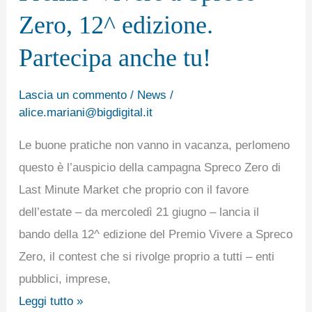
bando
Zero, 12^ edizione.
del
Premio
Partecipa anche tu!
Vivere
a
Lascia un commento
/
News
/
alice.mariani@bigdigital.it
Spreco
Zero,
Le buone pratiche non vanno in vacanza, perlomeno
12^
questo è l’auspicio della campagna Spreco Zero di
edizione.
Last Minute Market che proprio con il favore
Partecipa
dell’estate – da mercoledì 21 giugno – lancia il
anche
bando della 12^ edizione del Premio Vivere a Spreco
tu!
Zero, il contest che si rivolge proprio a tutti – enti
pubblici, imprese,
Leggi tutto »