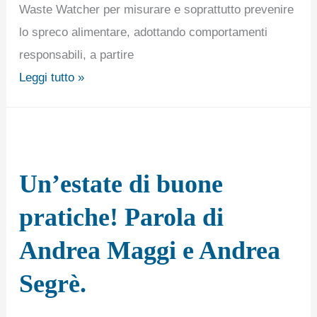
Waste Watcher per misurare e soprattutto prevenire
lo spreco alimentare, adottando comportamenti
responsabili, a partire
Leggi tutto »
Un’estate
di
Un’estate di buone
buone
pratiche!
pratiche! Parola di
Parola
Andrea Maggi e Andrea
di
Andrea
Segrè.
Maggi