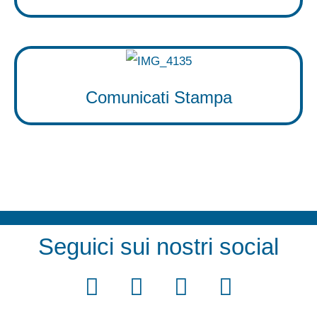
Comunicati Stampa
Seguici sui nostri social
F
T
Y
I
a
w
o
n