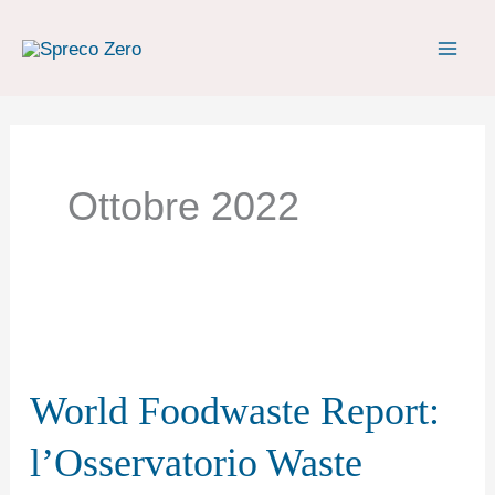
Vai
al
contenuto
Ottobre 2022
World
Foodwaste
World Foodwaste Report:
Report:
l’Osservatorio
l’Osservatorio Waste
Waste