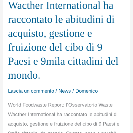
Wacther International ha
Wacther
International
raccontato le abitudini di
ha
acquisto, gestione e
raccontato
le
fruizione del cibo di 9
abitudini
Paesi e 9mila cittadini del
di
acquisto,
mondo.
gestione
e
Lascia un commento
/
News
/
Domenico
fruizione
World Foodwaste Report: l’Osservatorio Waste
del
Wacther International ha raccontato le abitudini di
cibo
acquisto, gestione e fruizione del cibo di 9 Paesi e
di