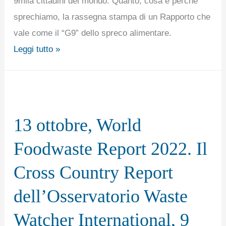
9mila cittadini del mondo. Quanto, cosa e perchè
9
sprechiamo, la rassegna stampa di un Rapporto che
Paesi
vale come il “G9” dello spreco alimentare.
e
Leggi tutto »
9mila
cittadini
del
13
mondo.
ottobre,
13 ottobre, World
World
Foodwaste
Foodwaste Report 2022. Il
Report
Cross Country Report
2022.
Il
dell’Osservatorio Waste
Cross
Watcher International, 9
Country