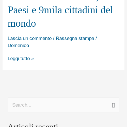
Report
Paesi e 9mila cittadini del
dell’Osservatorio
mondo
Waste
Watcher
Lascia un commento
/
Rassegna stampa
/
International,
Domenico
9
Leggi tutto »
Paesi
e
9mila
cittadini
del
mondo
C
e
Articoli recenti
r