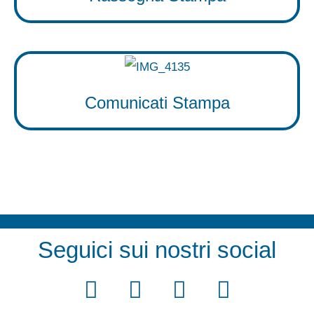
Comunicati Stampa
Seguici sui nostri social
F
T
Y
I
a
w
o
n