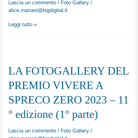
Lascia un commento
/
Foto Gallery
/
alice.mariani@bigdigital.it
Leggi tutto »
LA
FOTOGALLERY
LA FOTOGALLERY DEL
DEL
PREMIO
PREMIO VIVERE A
VIVERE
SPRECO ZERO 2023 – 11
A
SPRECO
° edizione (1° parte)
ZERO
2023
Lascia un commento
/
Foto Gallery
/