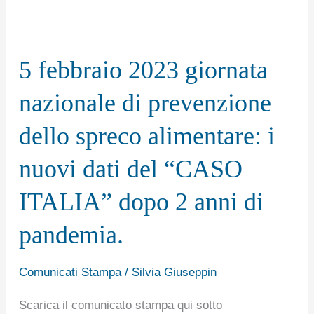
5
febbraio
5 febbraio 2023 giornata
2023
giornata
nazionale di prevenzione
nazionale
dello spreco alimentare: i
di
prevenzione
nuovi dati del “CASO
dello
ITALIA” dopo 2 anni di
spreco
alimentare:
pandemia.
i
nuovi
Comunicati Stampa
/
Silvia Giuseppin
dati
Scarica il comunicato stampa qui sotto