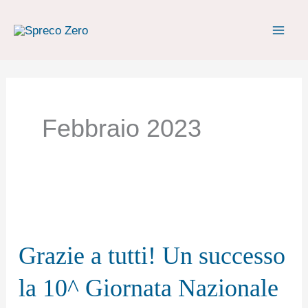
Vai
al
contenuto
Febbraio 2023
Grazie
a
Grazie a tutti! Un successo
tutti!
Un
la 10^ Giornata Nazionale
successo