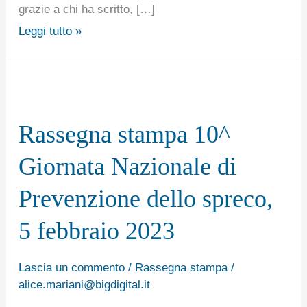
grazie a chi ha scritto, […]
noi
Leggi tutto »
…
Rassegna
stampa
Rassegna stampa 10^
10^
Giornata
Giornata Nazionale di
Nazionale
Prevenzione dello spreco,
di
Prevenzione
5 febbraio 2023
dello
spreco,
Lascia un commento
/
Rassegna stampa
/
alice.mariani@bigdigital.it
5