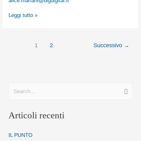
alice.mariani@bigdigital.it
–
11
Leggi tutto »
°
edizione
(1°
1
2
Successivo
→
parte)
C
e
Articoli recenti
r
c
IL PUNTO
a