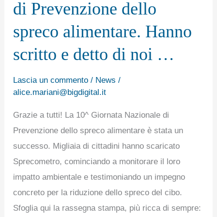
di Prevenzione dello
la
10^
spreco alimentare. Hanno
Giornata
scritto e detto di noi …
Nazionale
di
Lascia un commento
/
News
/
Prevenzione
alice.mariani@bigdigital.it
dello
Grazie a tutti! La 10^ Giornata Nazionale di
spreco
Prevenzione dello spreco alimentare è stata un
alimentare.
successo. Migliaia di cittadini hanno scaricato
Hanno
Sprecometro, cominciando a monitorare il loro
scritto
impatto ambientale e testimoniando un impegno
e
concreto per la riduzione dello spreco del cibo.
detto
Sfoglia qui la rassegna stampa, più ricca di sempre:
di