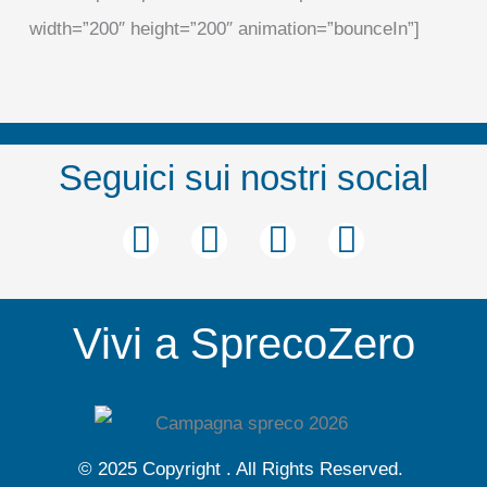
width=”200″ height=”200″ animation=”bounceIn”]
Seguici sui nostri social
F
T
Y
I
a
w
o
n
c
i
u
s
Vivi a SprecoZero
e
t
t
t
b
t
u
a
o
e
b
g
o
r
e
r
© 2025 Copyright . All Rights Reserved.