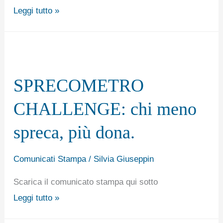
vincitori!
Leggi tutto »
SPRECOMETRO
CHALLENGE:
SPRECOMETRO
chi
meno
CHALLENGE: chi meno
spreca,
spreca, più dona.
più
dona.
Comunicati Stampa
/
Silvia Giuseppin
Scarica il comunicato stampa qui sotto
Leggi tutto »