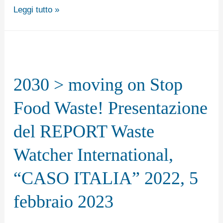
del
Leggi tutto »
“CASO
ITALIA”
dopo
2030
2
>
2030 > moving on Stop
anni
moving
di
on
Food Waste! Presentazione
pandemia.
Stop
del REPORT Waste
Food
Waste!
Watcher International,
Presentazione
“CASO ITALIA” 2022, 5
del
REPORT
febbraio 2023
Waste