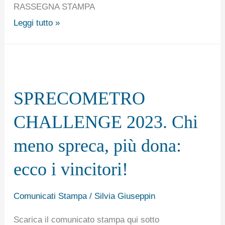
febbraio
RASSEGNA STAMPA
2023
Leggi tutto »
SPRECOMETRO
CHALLENGE
SPRECOMETRO
2023.
Chi
CHALLENGE 2023. Chi
meno
meno spreca, più dona:
spreca,
più
ecco i vincitori!
dona:
ecco
Comunicati Stampa
/
Silvia Giuseppin
i
Scarica il comunicato stampa qui sotto