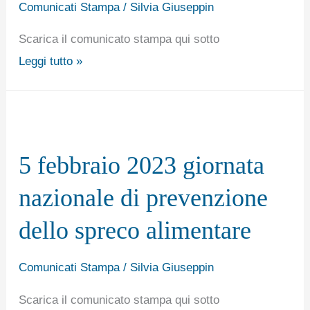
Watcher
Comunicati Stampa
/
Silvia Giuseppin
International,
Scarica il comunicato stampa qui sotto
“CASO
Leggi tutto »
ITALIA”
2022,
5
5
febbraio
febbraio
5 febbraio 2023 giornata
2023
2023
giornata
nazionale di prevenzione
nazionale
dello spreco alimentare
di
prevenzione
Comunicati Stampa
/
Silvia Giuseppin
dello
spreco
Scarica il comunicato stampa qui sotto