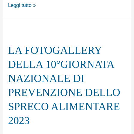
alimentare
Leggi tutto »
LA
FOTOGALLERY
LA FOTOGALLERY
DELLA
10°GIORNATA
DELLA 10°GIORNATA
NAZIONALE
NAZIONALE DI
DI
PREVENZIONE
PREVENZIONE DELLO
DELLO
SPRECO ALIMENTARE
SPRECO
ALIMENTARE
2023
2023