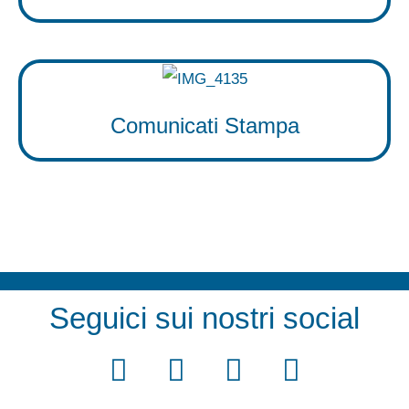
Comunicati Stampa
Seguici sui nostri social
F
T
Y
I
a
w
o
n