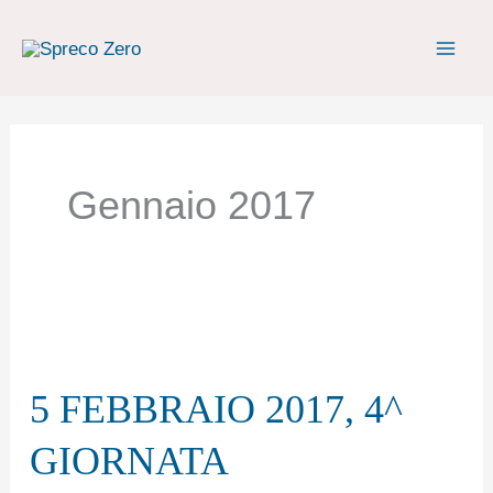
Vai
al
contenuto
Gennaio 2017
5
FEBBRAIO
5 FEBBRAIO 2017, 4^
2017,
4^
GIORNATA
GIORNATA