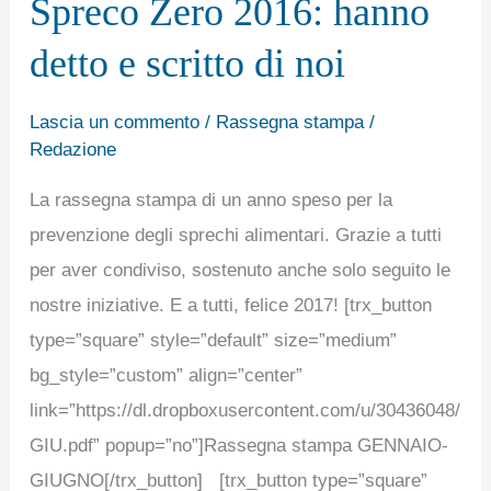
Spreco Zero 2016: hanno
2016:
hanno
detto e scritto di noi
detto
e
Lascia un commento
/
Rassegna stampa
/
scritto
Redazione
di
La rassegna stampa di un anno speso per la
noi
prevenzione degli sprechi alimentari. Grazie a tutti
per aver condiviso, sostenuto anche solo seguito le
nostre iniziative. E a tutti, felice 2017! [trx_button
type=”square” style=”default” size=”medium”
bg_style=”custom” align=”center”
link=”https://dl.dropboxusercontent.com/u/3043604
GIU.pdf” popup=”no”]Rassegna stampa GENNAIO-
GIUGNO[/trx_button] [trx_button type=”square”