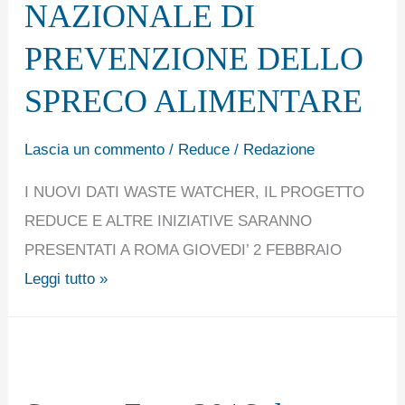
NAZIONALE DI
NAZIONALE
DI
PREVENZIONE DELLO
PREVENZIONE
SPRECO ALIMENTARE
DELLO
SPRECO
Lascia un commento
/
Reduce
/
Redazione
ALIMENTARE
I NUOVI DATI WASTE WATCHER, IL PROGETTO
REDUCE E ALTRE INIZIATIVE SARANNO
PRESENTATI A ROMA GIOVEDI’ 2 FEBBRAIO
Leggi tutto »
Spreco
Zero