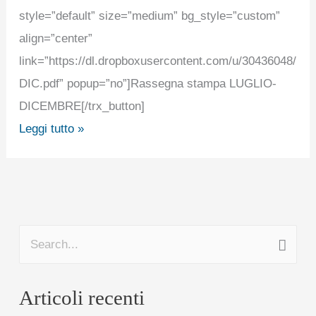
style=”default” size=”medium” bg_style=”custom”
align=”center”
link=”https://dl.dropboxusercontent.com/u/30436048
DIC.pdf” popup=”no”]Rassegna stampa LUGLIO-
DICEMBRE[/trx_button]
Leggi tutto »
C
e
Articoli recenti
r