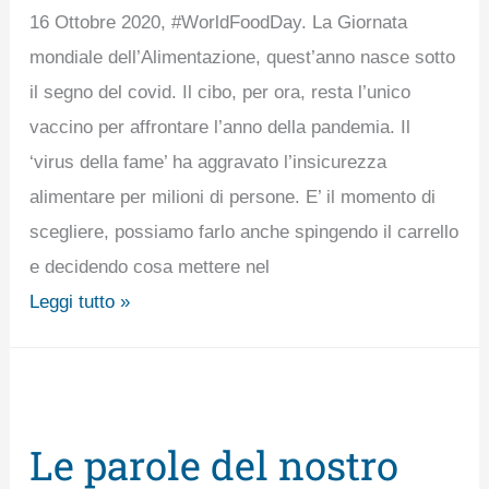
16 Ottobre 2020, #WorldFoodDay. La Giornata
SprecoZero
mondiale dell’Alimentazione, quest’anno nasce sotto
per
il segno del covid. Il cibo, per ora, resta l’unico
Fico
vaccino per affrontare l’anno della pandemia. Il
Eataly
‘virus della fame’ ha aggravato l’insicurezza
World
alimentare per milioni di persone. E’ il momento di
scegliere, possiamo farlo anche spingendo il carrello
e decidendo cosa mettere nel
Leggi tutto »
Le
parole
Le parole del nostro
del