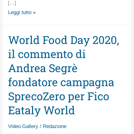
[…]
Leggi tutto »
World Food Day 2020,
World
Food
il commento di
Day
Andrea Segrè
2020,
il
fondatore campagna
commento
SprecoZero per Fico
di
Andrea
Eataly World
Segrè
fondatore
Video Gallery
/
Redazione
campagna