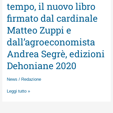
nostro
tempo, il nuovo libro
tempo,
firmato dal cardinale
il
nuovo
Matteo Zuppi e
libro
dall’agroeconomista
firmato
Andrea Segrè, edizioni
dal
cardinale
Dehoniane 2020
Matteo
Zuppi
News
/
Redazione
e
dall’agroeconomista
Leggi tutto »
Andrea
Segrè,