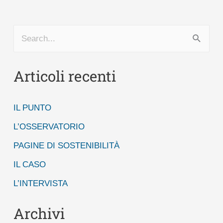
edizioni
Dehoniane
2020
C
e
Articoli recenti
r
c
IL PUNTO
a
:
L’OSSERVATORIO
PAGINE DI SOSTENIBILITÀ
IL CASO
L’INTERVISTA
Archivi