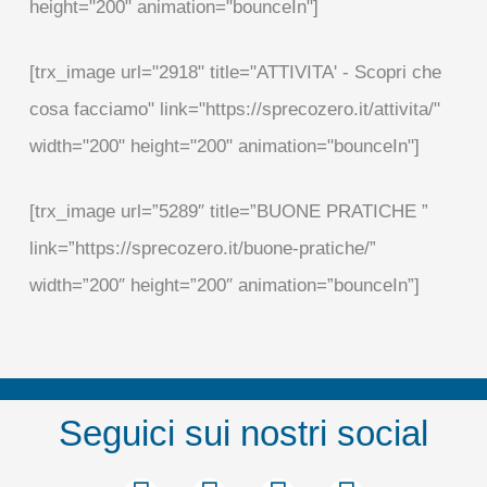
height="200" animation="bounceIn"]
[trx_image url="2918" title="ATTIVITA' - Scopri che
cosa facciamo" link="https://sprecozero.it/attivita/"
width="200" height="200" animation="bounceIn"]
[trx_image url=”5289″ title=”BUONE PRATICHE ”
link=”https://sprecozero.it/buone-pratiche/”
width=”200″ height=”200″ animation=”bounceIn”]
Seguici sui nostri social