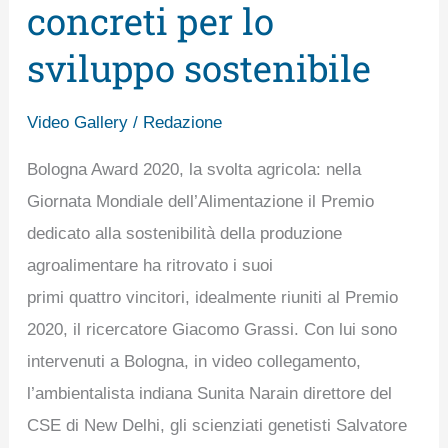
Bologna
concreti per lo
Award
sviluppo sostenibile
premia
i
Video Gallery
/
Redazione
progetti
concreti
Bologna Award 2020, la svolta agricola: nella
per
Giornata Mondiale dell’Alimentazione il Premio
lo
dedicato alla sostenibilità della produzione
sviluppo
agroalimentare ha ritrovato i suoi
sostenibile
primi quattro vincitori, idealmente riuniti al Premio
2020, il ricercatore Giacomo Grassi. Con lui sono
intervenuti a Bologna, in video collegamento,
l’ambientalista indiana Sunita Narain direttore del
CSE di New Delhi, gli scienziati genetisti Salvatore