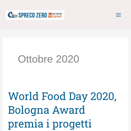
Vai
al
contenuto
Ottobre 2020
World Food Day 2020,
World
Food
Bologna Award
Day
premia i progetti
2020,