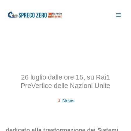
Vai
al
contenuto
26 luglio dalle ore 15, su Rai1
PreVertice delle Nazioni Unite
News
dedicato alla trasformazione dei Sistemi