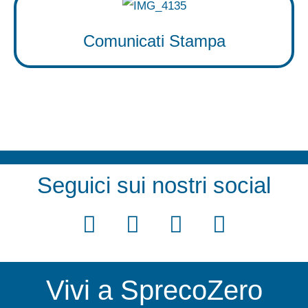
Comunicati Stampa
Seguici sui nostri social
F
T
Y
I
a
w
o
n
c
i
u
s
Vivi a SprecoZero
e
t
t
t