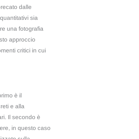
precato dalle
quantitativi sia
re una fotografia
esto approccio
enti critici in cui
rimo è il
eti e alla
ri. Il secondo è
liere, in questo caso
izzato sulla