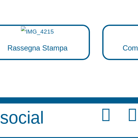
Rassegna Stampa
Comu
F
 social
a