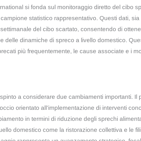
ational si fonda sul monitoraggio diretto del cibo s
n campione statistico rappresentativo. Questi dati, sia 
e settimanale del cibo scartato, consentendo di ottene
 e delle dinamiche di spreco a livello domestico. Qu
sprecati più frequentemente, le cause associate e i mom
no spinto a considerare due cambiamenti importanti. Il p
io orientato all’implementazione di interventi concr
iamento in termini di riduzione degli sprechi alimenta
uello domestico come la ristorazione collettiva e le fi
saggio rappresenta un avanzamento strategico, focal