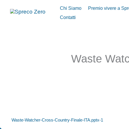
Vai
Chi Siamo
Premio vivere a Sp
al
Contatti
contenuto
Waste Watc
Waste-Watcher-Cross-Country-Finale-ITA.pptx-1