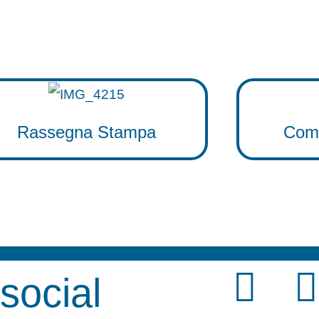
Rassegna Stampa
Comu
F
 social