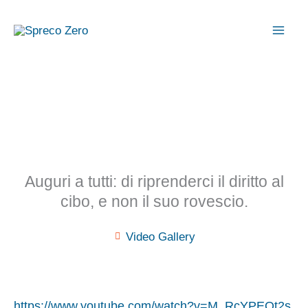
Vai
al
contenuto
Auguri a tutti: di riprenderci il diritto al
cibo, e non il suo rovescio.
Video Gallery
https://www.youtube.com/watch?v=M_RcYPEOt2s