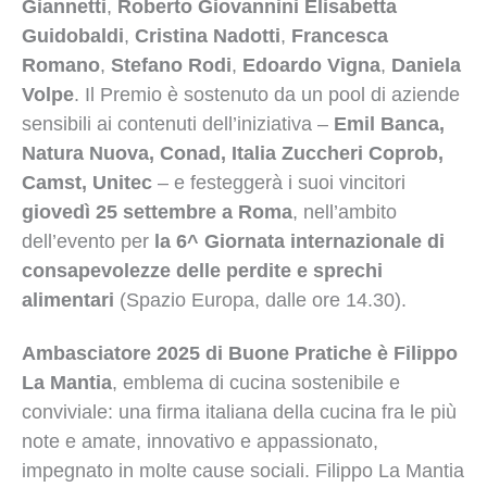
Giannetti
,
Roberto Giovannini Elisabetta
Guidobaldi
,
Cristina Nadotti
,
Francesca
Romano
,
Stefano Rodi
,
Edoardo Vigna
,
Daniela
Volpe
. Il Premio è sostenuto da un pool di aziende
sensibili ai contenuti dell’iniziativa –
Emil Banca,
Natura Nuova, Conad, Italia Zuccheri Coprob,
Camst, Unitec
– e festeggerà i suoi vincitori
giovedì 25 settembre a Roma
, nell’ambito
dell’evento per
la 6^ Giornata internazionale di
consapevolezze delle perdite e sprechi
alimentari
(Spazio Europa, dalle ore 14.30).
Ambasciatore 2025 di Buone Pratiche è Filippo
La Mantia
, emblema di cucina sostenibile e
conviviale: una firma italiana della cucina fra le più
note e amate, innovativo e appassionato,
impegnato in molte cause sociali. Filippo La Mantia