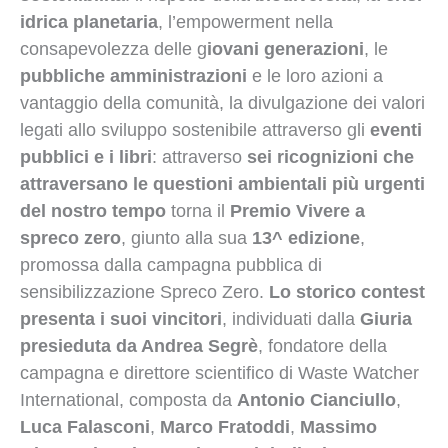
idrica planetaria
, l’empowerment nella
consapevolezza delle g
iovani generazioni
, le
pubbliche amministrazioni
e le loro azioni a
vantaggio della comunità, la divulgazione dei valori
legati allo sviluppo sostenibile attraverso gli
eventi
pubblici e i libri
: attraverso
sei ricognizioni che
attraversano
le questioni ambientali più urgenti
del nostro tempo
torna il
Premio Vivere a
spreco zero
, giunto alla sua
13^ edizione
,
promossa dalla campagna pubblica di
sensibilizzazione Spreco Zero.
Lo storico contest
presenta i suoi vincitori
, individuati dalla
Giuria
presieduta da Andrea Segrè
, fondatore della
campagna e direttore scientifico di Waste Watcher
International, composta da
Antonio Cianciullo
,
Luca Falasconi
,
Marco Fratoddi
,
Massimo