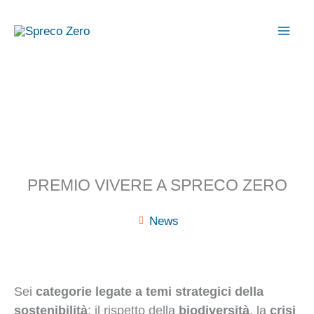
Vai
al
contenuto
PREMIO VIVERE A SPRECO ZERO
News
Sei
categorie legate a temi strategici della
sostenibilità
: il rispetto della
biodiversità
, la
crisi