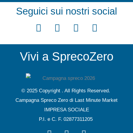
Seguici sui nostri social
F
T
Y
I
a
w
o
n
c
i
u
s
Vivi a SprecoZero
e
t
t
t
b
t
u
a
o
e
b
g
o
r
e
r
© 2025 Copyright . All Rights Reserved.
k
a
Campagna Spreco Zero di Last Minute Market
m
IMPRESA SOCIALE
P.I. e C. F. 02877311205