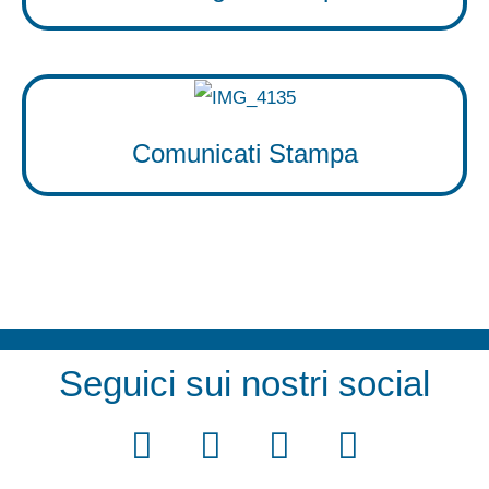
Comunicati Stampa
Seguici sui nostri social
F
T
Y
I
a
w
o
n