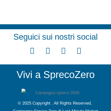
Seguici sui nostri social
F
T
Y
I
a
w
o
n
c
i
u
s
Vivi a SprecoZero
e
t
t
t
b
t
u
a
o
e
b
g
o
r
e
r
© 2025 Copyright . All Rights Reserved.
k
a