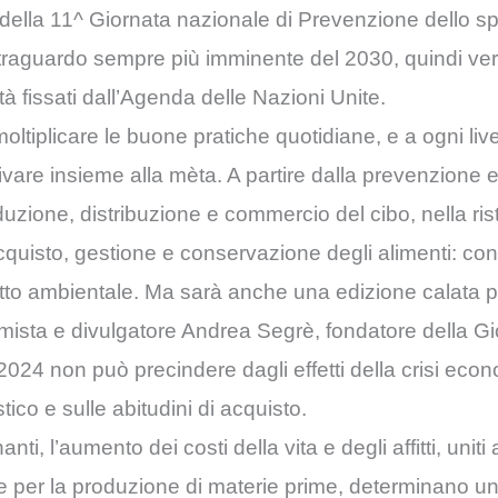
della 11^ Giornata nazionale di Prevenzione dello sp
il traguardo sempre più imminente del 2030, quindi ver
lità fissati dall’Agenda delle Nazioni Unite.
ltiplicare le buone pratiche quotidiane, e a ogni livell
ivare insieme alla mèta. A partire dalla prevenzione e
oduzione, distribuzione e commercio del cibo, nella ris
cquisto, gestione e conservazione degli alimenti: con
mpatto ambientale. Ma sarà anche una edizione calata
omista e divulgatore Andrea Segrè, fondatore della Gi
2024 non può precindere dagli effetti della crisi eco
ico e sulle abitudini di acquisto.
i, l’aumento dei costi della vita e degli affitti, uniti a
e per la produzione di materie prime, determinano u