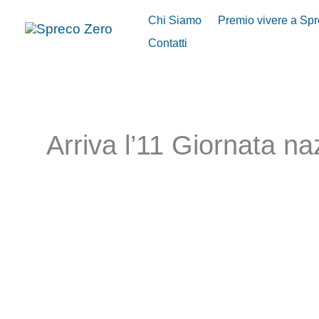
Vai
Chi Siamo
Premio vivere a Sp
al
Contatti
contenuto
Arriva l’11 Giornata n