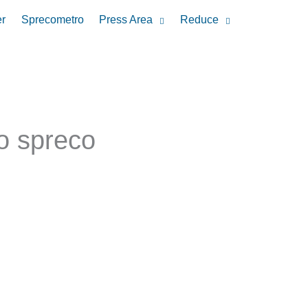
r
Sprecometro
Press Area
Reduce
lo spreco