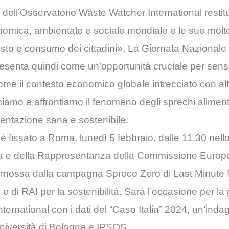
dell’Osservatorio Waste Watcher International restitu
nomica, ambientale e sociale mondiale e le sue mol
uisto e consumo dei cittadini». La Giornata Nazional
esenta quindi come un’opportunità cruciale per sensib
u come il contesto economico globale intrecciato con alt
iamo e affrontiamo il fenomeno degli sprechi aliment
mentazione sana e sostenibile.
ti è fissato a Roma, lunedì 5 febbraio, dalle 11.30 ne
alia e della Rappresentanza della Commissione Europe
omossa dalla campagna Spreco Zero di Last Minute M
 e di RAI per la sostenibilità. Sarà l’occasione per l
ternational con i dati del “Caso Italia” 2024, un’ind
niversità di Bologna e IPSOS.