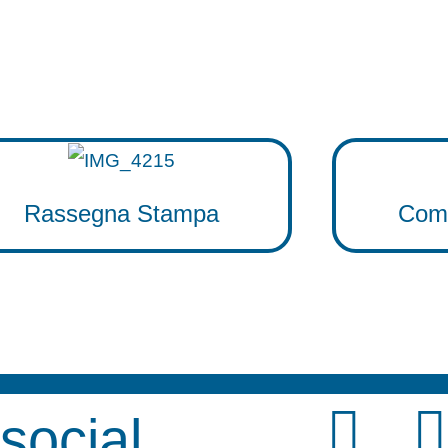
Rassegna Stampa
Comu
F
 social