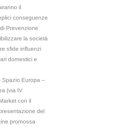
iranno il
teplici conseguenze
e di Prevenzione
ilizzare la società
re sfide influenzi
ari domestici e
llo Spazio Europa –
a (via IV
arket con il
a presentazione del
agine promossa