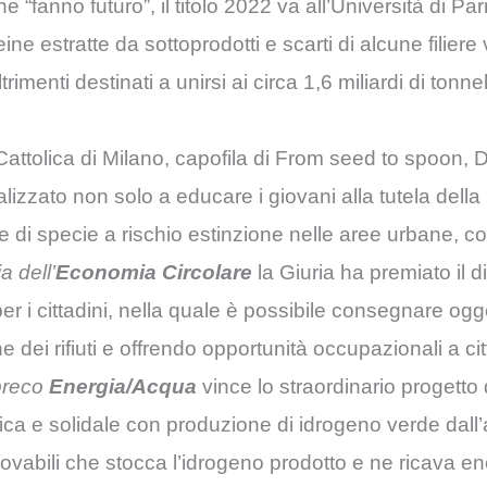
 “fanno futuro”, il titolo 2022 va all’Università di Pa
ine estratte da sottoprodotti e scarti di alcune filiere
trimenti destinati a unirsi ai circa 1,6 miliardi di tonne
 Cattolica di Milano, capofila di From seed to spoon, 
nalizzato non solo a educare i giovani alla tutela della
di specie a rischio estinzione nelle aree urbane, c
a dell’
Economia Circolare
la Giuria ha premiato il dis
per i cittadini, nella quale è possibile consegnare ogg
e dei rifiuti e offrendo opportunità occupazionali a cit
spreco
Energia/Acqua
vince lo straordinario progetto
etica e solidale con produzione di idrogeno verde dal
vabili che stocca l’idrogeno prodotto e ne ricava ene