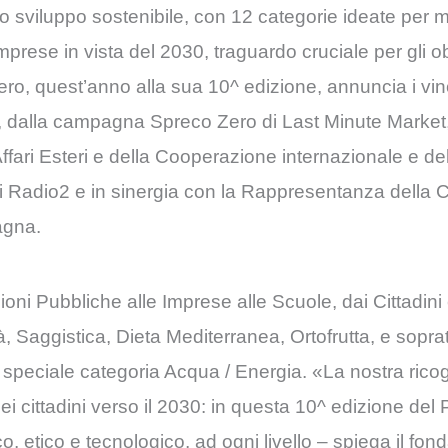
 lo sviluppo sostenibile, con 12 categorie ideate per 
 imprese in vista del 2030, traguardo cruciale per gli o
ro, quest’anno alla sua 10^ edizione, annuncia i vinci
22, dalla campagna Spreco Zero di Last Minute Market, 
Affari Esteri e della Cooperazione internazionale e de
Rai Radio2 e in sinergia con la Rappresentanza dell
agna.
ioni Pubbliche alle Imprese alle Scuole, dai Cittadini
, Saggistica, Dieta Mediterranea, Ortofrutta, e soprat
la speciale categoria Acqua / Energia. «La nostra rico
dei cittadini verso il 2030: in questa 10^ edizione de
ico, etico e tecnologico, ad ogni livello – spiega il fo