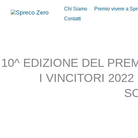
Vai
Chi Siamo
Premio vivere a Sp
al
Contatti
contenuto
10^ EDIZIONE DEL PRE
I VINCITORI 202
SO