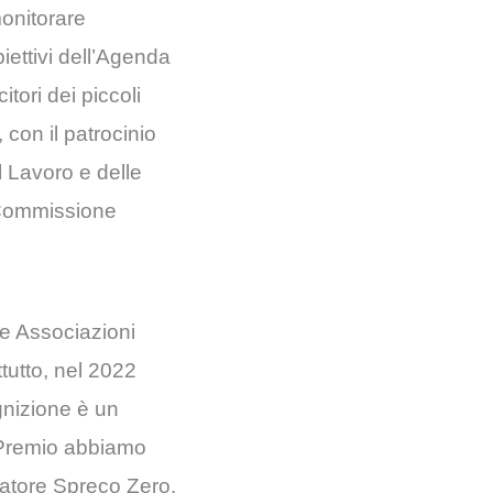
monitorare
biettivi dell’Agenda
tori dei piccoli
con il patrocinio
l Lavoro e delle
a Commissione
 e Associazioni
tutto, nel 2022
gnizione è un
l Premio abbiamo
ndatore Spreco Zero,