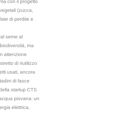
rma con il progetto
 vegetali (zucca,
llate di perdite e
Dal seme al
 biodiversità, ma
on attenzione
tretto di riutilizzo
etti usati, ancora
tadini di fasce
 della startup CTS
l’acqua piovana: un
rgia elettrica,