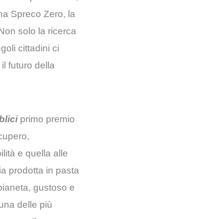
na Spreco Zero, la
 Non solo la ricerca
li cittadini ci
l futuro della
lici
primo premio
ecupero,
ità e quella alle
a prodotta in pasta
 pianeta, gustoso e
una delle più