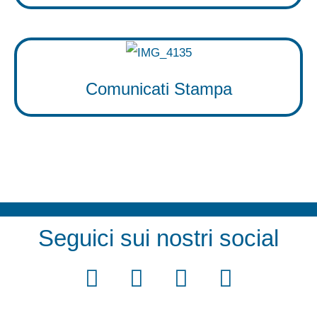
Comunicati Stampa
Seguici sui nostri social
F
T
Y
I
a
w
o
n