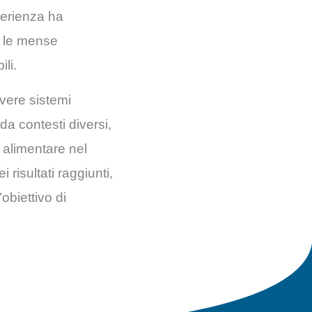
sperienza ha
e le mense
li.
overe sistemi
da contesti diversi,
o alimentare nel
risultati raggiunti,
obiettivo di