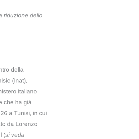
 riduzione dello
ntro della
sie (Inat),
nistero italiano
 e che ha già
26 a Tunisi, in cui
ato da Lorenzo
l (
si veda