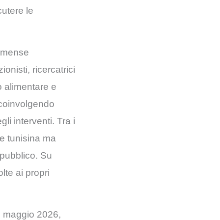
cutere le
le mense
onisti, ricercatrici
o alimentare e
, coinvolgendo
li interventi. Tra i
re tunisina ma
 pubblico. Su
lte ai propri
 12 maggio 2026,