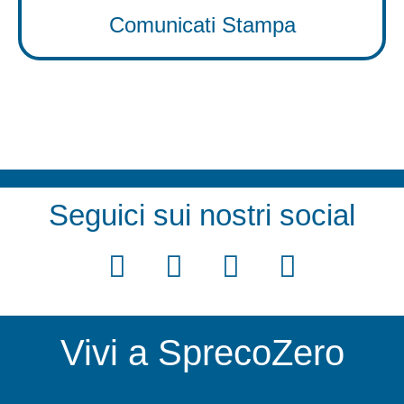
Comunicati Stampa
Seguici sui nostri social
F
T
Y
I
a
w
o
n
c
i
u
s
Vivi a SprecoZero
e
t
t
t
b
t
u
a