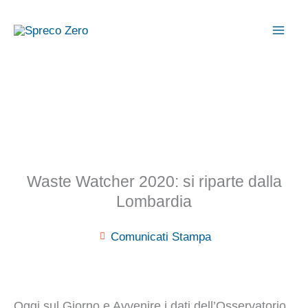
Vai
al
contenuto
Waste Watcher 2020: si riparte dalla
Lombardia
Comunicati Stampa
Oggi sul Giorno e Avvenire i dati dell’Osservatorio