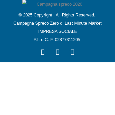
o
e
b
g
o
r
e
r
© 2025 Copyright . All Rights Reserved.
k
a
Campagna Spreco Zero di Last Minute Market
m
IMPRESA SOCIALE
P.I. e C. F. 02877311205
F
T
Y
a
w
o
c
i
u
e
t
t
b
t
u
o
e
b
o
r
e
k