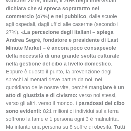
Watcher 2019, infatti, il 20% degli intervistati
dichiara che si spreca soprattutto nel
commercio (47%) e nel pubblico
, dalle scuole
agli ospedali, dagli uffici alle caserme (secondo il
27%). «
La percezione degli italiani – spiega
Andrea Segrè, fondatore e presidente di Last
Minute Market – è ancora poco consapevole
della necessità di una grande svolta culturale
nella gestione del cibo a livello domestico
.
Eppure è questo il punto, la prevenzione degli
sprechi alimentari deve partire da noi, nel
quotidiano delle nostre vite, perché m
angiare è un
atto di giustizia e di civismo:
verso noi stessi,
verso gli altri, verso il mondo.
I paradossi del cibo
sono evidenti:
821 milioni di individui sulla terra
soffrono la fame e 1 persona ogni 3 è malnutrita.
Ma intanto una persona su 8 soffre di obesità.
Tutti