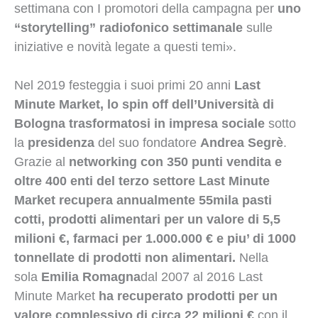
settimana con I promotori della campagna per
uno
“storytelling” radiofonico settimanale
sulle
iniziative e novità legate a questi temi».
Nel 2019 festeggia i suoi primi 20 anni
Last
Minute Market, lo spin off dell’Università di
Bologna trasformatosi in impresa sociale
sotto
la
presidenza
del suo fondatore
Andrea Segrè
.
Grazie al
networking con 350 punti vendita e
oltre 400 enti del terzo settore Last Minute
Market recupera annualmente
55mila pasti
cotti, prodotti alimentari per un valore di 5,5
milioni €, farmaci per 1.000.000 € e piu’ di 1000
tonnellate di prodotti non alimentari.
Nella
sola
Emilia Romagna
dal 2007 al 2016 Last
Minute Market
ha recuperato
prodotti per un
valore complessivo di circa 22 milioni €
con il