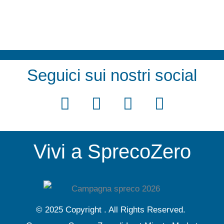
Seguici sui nostri social
F
T
Y
I
a
w
o
n
c
i
u
s
Vivi a SprecoZero
e
t
t
t
b
t
u
a
o
e
b
g
o
r
e
r
© 2025 Copyright . All Rights Reserved.
k
a