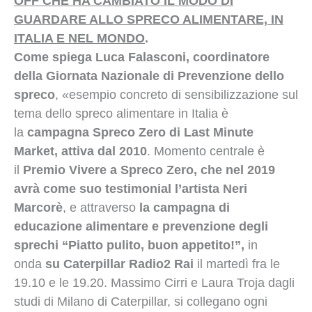
OFF CHE HA CAMBIATO IL MODO DI
GUARDARE ALLO SPRECO ALIMENTARE, IN
ITALIA E NEL MONDO
.
Come spiega Luca Falasconi, coordinatore
della Giornata Nazionale di Prevenzione dello
spreco
, «esempio concreto di sensibilizzazione sul
tema dello spreco alimentare in Italia è
la
campagna Spreco Zero di Last Minute
Market, attiva dal 2010
. Momento centrale è
il
Premio Vivere a Spreco Zero, che nel 2019
avrà come suo testimonial l’artista Neri
Marcorè
, e attraverso
la campagna di
educazione alimentare e prevenzione degli
sprechi “Piatto pulito, buon appetito!”,
in
onda
su Caterpillar Radio2 Rai
il martedì fra le
19.10 e le 19.20. Massimo Cirri e Laura Troja dagli
studi di Milano di Caterpillar, si collegano ogni